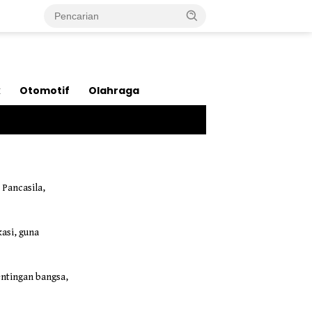
k
Otomotif
Olahraga
 Pancasila,
asi, guna
ntingan bangsa,