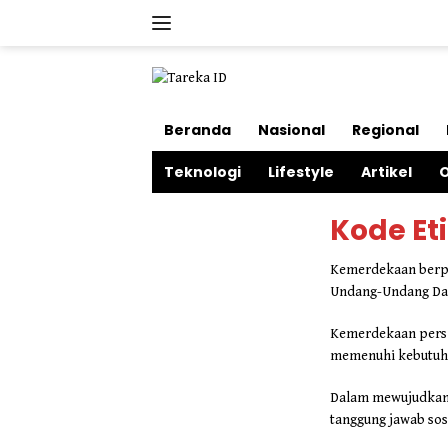
Langsung
ke
konten
Beranda
Nasional
Regional
Teknologi
Lifestyle
Artikel
O
Kode Et
Kemerdekaan berpen
Undang-Undang Dasa
Kemerdekaan pers 
memenuhi kebutuha
Dalam mewujudkan 
tanggung jawab so