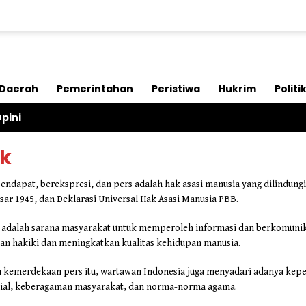
Daerah
Pemerintahan
Peristiwa
Hukrim
Politi
pini
ik
dapat, berekspresi, dan pers adalah hak asasi manusia yang dilindungi
r 1945, dan Deklarasi Universal Hak Asasi Manusia PBB.
adalah sarana masyarakat untuk memperoleh informasi dan berkomunik
n hakiki dan meningkatkan kualitas kehidupan manusia.
kemerdekaan pers itu, wartawan Indonesia juga menyadari adanya kepe
sial, keberagaman masyarakat, dan norma-norma agama.