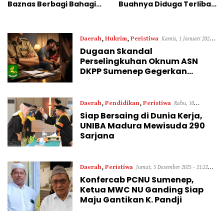
Baznas Berbagi Bahagia
Buahnya Diduga Terlibat
ke Anak Yatim
Skandal Perselingkuhan
Daerah
,
Hukrim
,
Peristiwa
Kamis, 1 Januari 2026 -
Dugaan Skandal
15:04 WIB
Perselingkuhan Oknum ASN
DKPP Sumenep Gegerkan
Warga Desa
Daerah
,
Pendidikan
,
Peristiwa
Rabu, 10
Siap Bersaing di Dunia Kerja,
Desember 2025 - 12:50 WIB
UNIBA Madura Mewisuda 290
Sarjana
Daerah
,
Peristiwa
Jumat, 5 Desember 2025 - 21:22
Konfercab PCNU Sumenep,
WIB
Ketua MWC NU Ganding Siap
Maju Gantikan K. Pandji