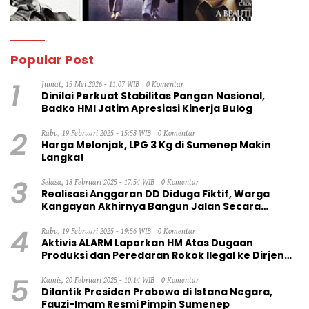
Popular Post
1
Jumat, 15 Mei 2026 - 11:07 WIB
0 Komentar
Dinilai Perkuat Stabilitas Pangan Nasional,
Badko HMI Jatim Apresiasi Kinerja Bulog
2
Rabu, 19 Februari 2025 - 15:58 WIB
0 Komentar
Harga Melonjak, LPG 3 Kg di Sumenep Makin
Langka!
3
Selasa, 18 Februari 2025 - 17:54 WIB
0 Komentar
Realisasi Anggaran DD Diduga Fiktif, Warga
Kangayan Akhirnya Bangun Jalan Secara
Swadaya
4
Rabu, 19 Februari 2025 - 19:56 WIB
0 Komentar
Aktivis ALARM Laporkan HM Atas Dugaan
Produksi dan Peredaran Rokok Ilegal ke Dirjen
Bea Cukai RI
5
Kamis, 20 Februari 2025 - 10:14 WIB
0 Komentar
Dilantik Presiden Prabowo di Istana Negara,
Fauzi-Imam Resmi Pimpin Sumenep