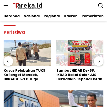
Langsung
ke
konten
Beranda
Nasional
Regional
Daerah
Pemerintaha
Peristiwa
Sambut HIDAR Ke-58,
Dinilai Perkuat Stabilitas
IKBAD Bakal Gelar JJS
Pangan Nasional, Badko
Berhadiah Sepeda Listrik
HMI Jatim Apresiasi
Kinerja Bulog