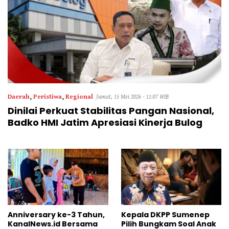
Daerah
,
Peristiwa
,
Regional
Jumat, 15 Mei 2026 - 11:07 WIB
Dinilai Perkuat Stabilitas Pangan Nasional,
Badko HMI Jatim Apresiasi Kinerja Bulog
Anniversary ke-3 Tahun,
Kepala DKPP Sumenep
KanalNews.id Bersama
Pilih Bungkam Soal Anak