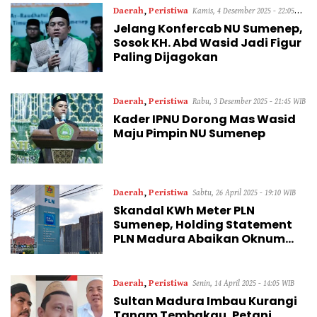
Daerah
,
Peristiwa
Kamis, 4 Desember 2025 - 22:05
Jelang Konfercab NU Sumenep,
WIB
Sosok KH. Abd Wasid Jadi Figur
Paling Dijagokan
Daerah
,
Peristiwa
Rabu, 3 Desember 2025 - 21:45 WIB
Kader IPNU Dorong Mas Wasid
Maju Pimpin NU Sumenep
Daerah
,
Peristiwa
Sabtu, 26 April 2025 - 19:10 WIB
Skandal KWh Meter PLN
Sumenep, Holding Statement
PLN Madura Abaikan Oknum
Pelaku
Daerah
,
Peristiwa
Senin, 14 April 2025 - 14:05 WIB
Sultan Madura Imbau Kurangi
Tanam Tembakau, Petani