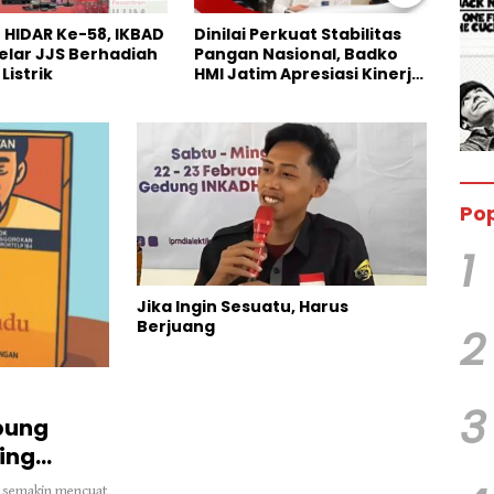
Perkuat Stabilitas
Pengakuan Terbuka Kasus
Anni
Nasional, Badko
Maling Sapi di Persidangan,
Kana
im Apresiasi Kinerja
Pelaku Utama Justru
Bazn
Hilang
Anak
Pop
1
Jika Ingin Sesuatu, Harus
Berjuang
2
3
mbung
King
kai semakin mencuat