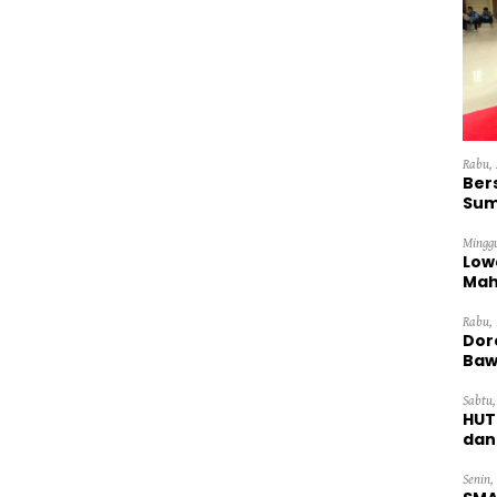
Rabu, 
Ber
Sum
Dini
Minggu
Low
Mah
Ten
Rabu, 
Dor
Baw
Sabtu,
HUT
dan
Pan
Senin,