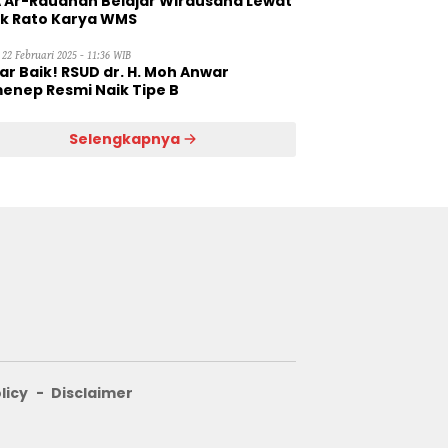
 Ar-Raudhah Belajar Wirausaha Lewat
ik Rato Karya WMS
 22 Februari 2025 - 11:36 WIB
ar Baik! RSUD dr. H. Moh Anwar
enep Resmi Naik Tipe B
Selengkapnya
licy
Disclaimer