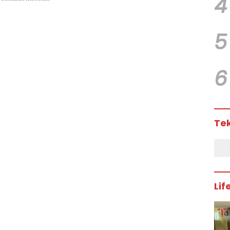
4
5
6
Te
Lif