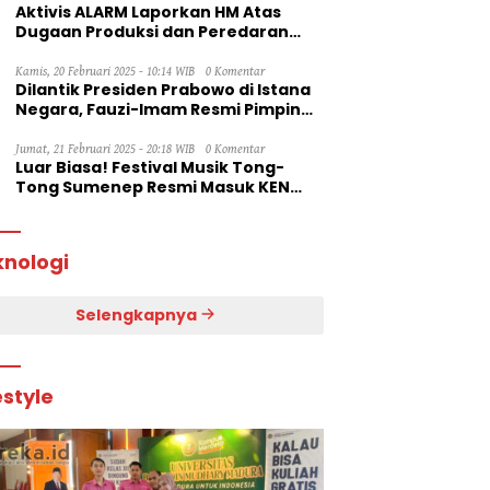
Aktivis ALARM Laporkan HM Atas
Dugaan Produksi dan Peredaran
Rokok Ilegal ke Dirjen Bea Cukai RI
Kamis, 20 Februari 2025 - 10:14 WIB
0 Komentar
Dilantik Presiden Prabowo di Istana
Negara, Fauzi-Imam Resmi Pimpin
Sumenep
Jumat, 21 Februari 2025 - 20:18 WIB
0 Komentar
Luar Biasa! Festival Musik Tong-
Tong Sumenep Resmi Masuk KEN
2025
knologi
Selengkapnya
estyle