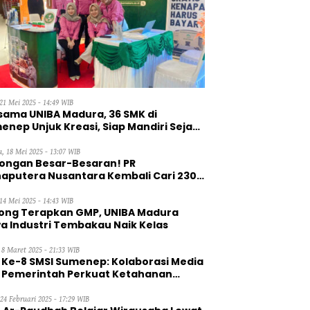
21 Mei 2025 - 14:49 WIB
sama UNIBA Madura, 36 SMK di
enep Unjuk Kreasi, Siap Mandiri Sejak
, 18 Mei 2025 - 13:07 WIB
ongan Besar-Besaran! PR
aputera Nusantara Kembali Cari 230
aga Kerja Wanita
14 Mei 2025 - 14:43 WIB
ong Terapkan GMP, UNIBA Madura
a Industri Tembakau Naik Kelas
 8 Maret 2025 - 21:33 WIB
 Ke-8 SMSI Sumenep: Kolaborasi Media
 Pemerintah Perkuat Ketahanan
gan
 24 Februari 2025 - 17:29 WIB