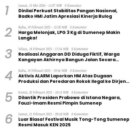
1
Jumat, 15 Mei 2026 - 11:07 WIB
0 Komentar
Dinilai Perkuat Stabilitas Pangan Nasional,
Badko HMI Jatim Apresiasi Kinerja Bulog
2
Rabu, 19 Februari 2025 - 15:58 WIB
0 Komentar
Harga Melonjak, LPG 3 Kg di Sumenep Makin
Langka!
3
Selasa, 18 Februari 2025 - 17:54 WIB
0 Komentar
Realisasi Anggaran DD Diduga Fiktif, Warga
Kangayan Akhirnya Bangun Jalan Secara
Swadaya
4
Rabu, 19 Februari 2025 - 19:56 WIB
0 Komentar
Aktivis ALARM Laporkan HM Atas Dugaan
Produksi dan Peredaran Rokok Ilegal ke Dirjen
Bea Cukai RI
5
Kamis, 20 Februari 2025 - 10:14 WIB
0 Komentar
Dilantik Presiden Prabowo di Istana Negara,
Fauzi-Imam Resmi Pimpin Sumenep
6
Jumat, 21 Februari 2025 - 20:18 WIB
0 Komentar
Luar Biasa! Festival Musik Tong-Tong Sumenep
Resmi Masuk KEN 2025