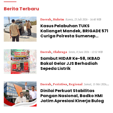
Tareka
Berita Terbaru
ID
Daerah
,
Hukrim
Kamis, 23 Juli 2026 - 16:40 WIB
Kasus Pelabuhan TUKS
Kalianget Mandek, BRIGADE 571
Curiga Polresta Sumenep
“Masuk Angin”
Daerah
,
Olahraga
Senin, 8 Juni 2026 - 12:52 WIB
Sambut HIDAR Ke-58, IKBAD
Bakal Gelar JJS Berhadiah
Sepeda Listrik
Daerah
,
Peristiwa
,
Regional
Jumat, 15 Mei 2026 -
Dinilai Perkuat Stabilitas
11:07 WIB
Pangan Nasional, Badko HMI
Jatim Apresiasi Kinerja Bulog