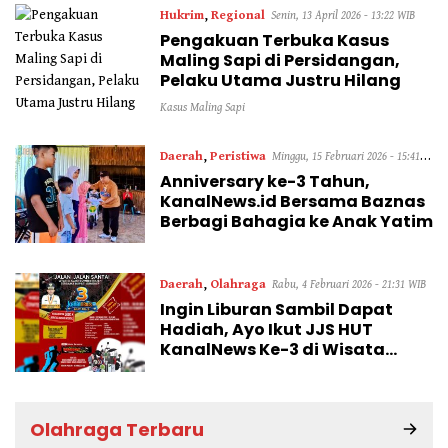
Hukrim
,
Regional
Senin, 13 April 2026 - 13:22 WIB
Pengakuan Terbuka Kasus
Maling Sapi di Persidangan,
Pelaku Utama Justru Hilang
Kasus Maling Sapi
Daerah
,
Peristiwa
Minggu, 15 Februari 2026 - 15:41
Anniversary ke-3 Tahun,
WIB
KanalNews.id Bersama Baznas
Berbagi Bahagia ke Anak Yatim
Daerah
,
Olahraga
Rabu, 4 Februari 2026 - 21:31 WIB
Ingin Liburan Sambil Dapat
Hadiah, Ayo Ikut JJS HUT
KanalNews Ke-3 di Wisata
Somber Rajeh
Olahraga Terbaru