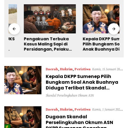
Pengakuan Terbuka
Kepala DKPP Sumenep
Kasus Maling Sapi di
Pilih Bungkam Soal
Persidangan, Pelaku
Anak Buahnya Diduga
Utama Justru Hilang
Terlibat Skandal
Perselingkuhan
Daerah
,
Hukrim
,
Peristiwa
Kamis, 15 Januari 2026
Kepala DKPP Sumenep Pilih
- 13:52 WIB
Bungkam Soal Anak Buahnya
Diduga Terlibat Skandal
Perselingkuhan
Skandal Perselingkuhan Oknum ASN
Daerah
,
Hukrim
,
Peristiwa
Kamis, 1 Januari 2026 -
Dugaan Skandal
15:04 WIB
Perselingkuhan Oknum ASN