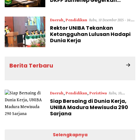
DKPP Sumenep Gegerkan
Warga Desa
Daerah
,
Pendidikan
Rabu, 10 Desember 2025 - 16:19
Rektor UNIBA Tekankan
WIB
Ketangguhan Lulusan Hadapi
Dunia Kerja
Berita Terbaru
Daerah
,
Pendidikan
,
Peristiwa
Rabu, 10
Siap Bersaing di Dunia Kerja,
Desember 2025 - 12:50 WIB
UNIBA Madura Mewisuda 290
Sarjana
Selengkapnya