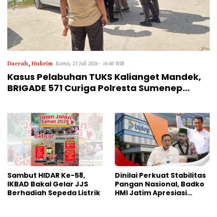
Daerah
,
Hukrim
Kamis, 23 Juli 2026 - 16:40 WIB
Kasus Pelabuhan TUKS Kalianget Mandek,
BRIGADE 571 Curiga Polresta Sumenep
“Masuk Angin”
Sambut HIDAR Ke-58,
Dinilai Perkuat Stabilitas
IKBAD Bakal Gelar JJS
Pangan Nasional, Badko
Berhadiah Sepeda Listrik
HMI Jatim Apresiasi
Kinerja Bulog