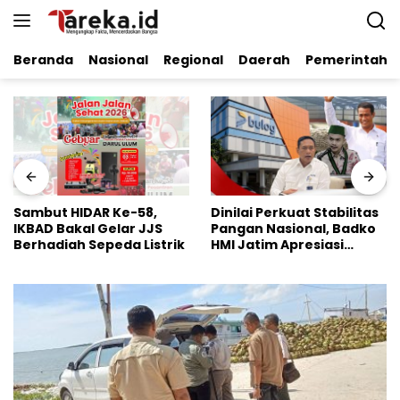
Langsung
ke
konten
Beranda
Nasional
Regional
Daerah
Pemerintaha
Sambut HIDAR Ke-58,
Dinilai Perkuat Stabilitas
IKBAD Bakal Gelar JJS
Pangan Nasional, Badko
Berhadiah Sepeda Listrik
HMI Jatim Apresiasi
Kinerja Bulog