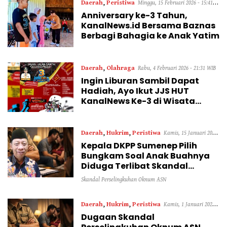
Daerah
,
Peristiwa
Minggu, 15 Februari 2026 - 15:41
Anniversary ke-3 Tahun,
WIB
KanalNews.id Bersama Baznas
Berbagi Bahagia ke Anak Yatim
Daerah
,
Olahraga
Rabu, 4 Februari 2026 - 21:31 WIB
Ingin Liburan Sambil Dapat
Hadiah, Ayo Ikut JJS HUT
KanalNews Ke-3 di Wisata
Somber Rajeh
Daerah
,
Hukrim
,
Peristiwa
Kamis, 15 Januari 2026
Kepala DKPP Sumenep Pilih
- 13:52 WIB
Bungkam Soal Anak Buahnya
Diduga Terlibat Skandal
Perselingkuhan
Skandal Perselingkuhan Oknum ASN
Daerah
,
Hukrim
,
Peristiwa
Kamis, 1 Januari 2026 -
Dugaan Skandal
15:04 WIB