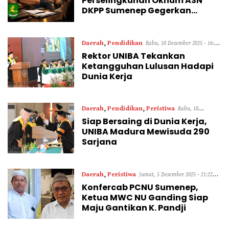
Perselingkuhan Oknum ASN
DKPP Sumenep Gegerkan
Warga Desa
Daerah
,
Pendidikan
Rabu, 10 Desember 2025 - 16:19
Rektor UNIBA Tekankan
WIB
Ketangguhan Lulusan Hadapi
Dunia Kerja
Daerah
,
Pendidikan
,
Peristiwa
Rabu, 10
Siap Bersaing di Dunia Kerja,
Desember 2025 - 12:50 WIB
UNIBA Madura Mewisuda 290
Sarjana
Daerah
,
Peristiwa
Jumat, 5 Desember 2025 - 21:22
Konfercab PCNU Sumenep,
WIB
Ketua MWC NU Ganding Siap
Maju Gantikan K. Pandji