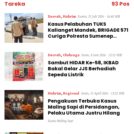
Tareka
93 Pos
Daerah
,
Hukrim
Kamis, 23 Juli 2026 - 16:40 WIB
Kasus Pelabuhan TUKS
Kalianget Mandek, BRIGADE 571
Curiga Polresta Sumenep
“Masuk Angin”
Daerah
,
Olahraga
Senin, 8 Juni 2026 - 12:52 WIB
Sambut HIDAR Ke-58, IKBAD
Bakal Gelar JJS Berhadiah
Sepeda Listrik
Hukrim
,
Regional
Senin, 13 April 2026 - 13:22 WIB
Pengakuan Terbuka Kasus
Maling Sapi di Persidangan,
Pelaku Utama Justru Hilang
Kasus Maling Sapi