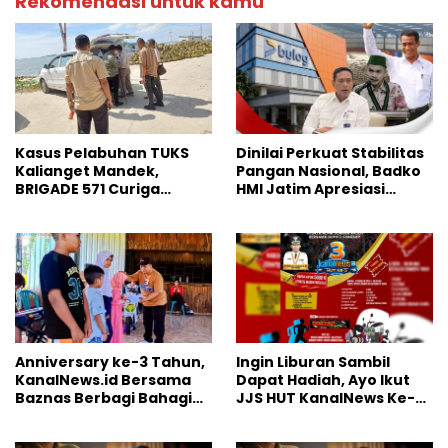
Rekomendasi untuk kamu
Kasus Pelabuhan TUKS
Dinilai Perkuat Stabilitas
Kalianget Mandek,
Pangan Nasional, Badko
BRIGADE 571 Curiga
HMI Jatim Apresiasi
Polresta Sumenep
Kinerja Bulog
“Masuk Angin”
Anniversary ke-3 Tahun,
Ingin Liburan Sambil
KanalNews.id Bersama
Dapat Hadiah, Ayo Ikut
Baznas Berbagi Bahagia
JJS HUT KanalNews Ke-3
ke Anak Yatim
di Wisata Somber Rajeh