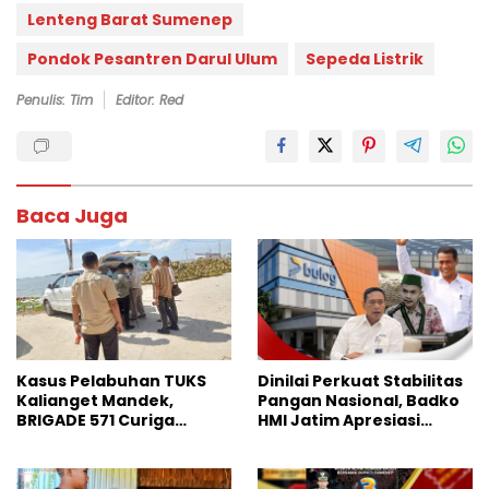
Lenteng Barat Sumenep
Pondok Pesantren Darul Ulum
Sepeda Listrik
Penulis: Tim
Editor: Red
Baca Juga
Kasus Pelabuhan TUKS
Dinilai Perkuat Stabilitas
Kalianget Mandek,
Pangan Nasional, Badko
BRIGADE 571 Curiga
HMI Jatim Apresiasi
Polresta Sumenep
Kinerja Bulog
“Masuk Angin”