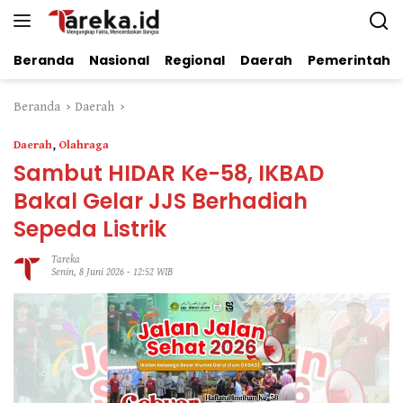
Langsung
ke
konten
Beranda
Nasional
Regional
Daerah
Pemerintaha
Beranda
Daerah
Daerah
,
Olahraga
Sambut HIDAR Ke-58, IKBAD
Bakal Gelar JJS Berhadiah
Sepeda Listrik
Tareka
Senin, 8 Juni 2026 - 12:52 WIB