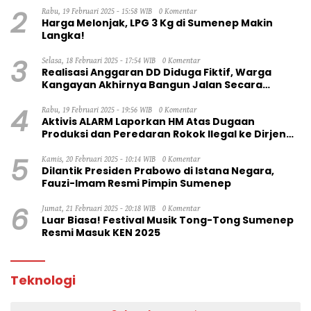
2
Rabu, 19 Februari 2025 - 15:58 WIB
0 Komentar
Harga Melonjak, LPG 3 Kg di Sumenep Makin
Langka!
3
Selasa, 18 Februari 2025 - 17:54 WIB
0 Komentar
Realisasi Anggaran DD Diduga Fiktif, Warga
Kangayan Akhirnya Bangun Jalan Secara
Swadaya
4
Rabu, 19 Februari 2025 - 19:56 WIB
0 Komentar
Aktivis ALARM Laporkan HM Atas Dugaan
Produksi dan Peredaran Rokok Ilegal ke Dirjen
Bea Cukai RI
5
Kamis, 20 Februari 2025 - 10:14 WIB
0 Komentar
Dilantik Presiden Prabowo di Istana Negara,
Fauzi-Imam Resmi Pimpin Sumenep
6
Jumat, 21 Februari 2025 - 20:18 WIB
0 Komentar
Luar Biasa! Festival Musik Tong-Tong Sumenep
Resmi Masuk KEN 2025
Teknologi