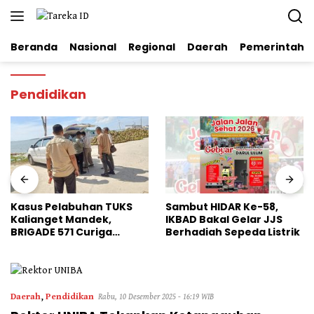
Langsung
ke
konten
Beranda
Nasional
Regional
Daerah
Pemerintaha
Pendidikan
us Pelabuhan TUKS
Sambut HIDAR Ke-58,
Dinil
ianget Mandek,
IKBAD Bakal Gelar JJS
Pang
ADE 571 Curiga
Berhadiah Sepeda Listrik
HMI J
resta Sumenep
Kiner
suk Angin”
Daerah
,
Pendidikan
Rabu, 10 Desember 2025 - 16:19 WIB