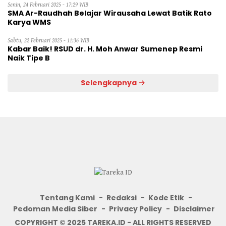
Senin, 24 Februari 2025 - 17:29 WIB
SMA Ar-Raudhah Belajar Wirausaha Lewat Batik Rato
Karya WMS
Sabtu, 22 Februari 2025 - 11:36 WIB
Kabar Baik! RSUD dr. H. Moh Anwar Sumenep Resmi
Naik Tipe B
Selengkapnya
Tentang Kami
Redaksi
Kode Etik
Pedoman Media Siber
Privacy Policy
Disclaimer
COPYRIGHT © 2025 TAREKA.ID - ALL RIGHTS RESERVED