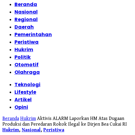
Beranda
Nasional
Regional
Daerah
Pemerintahan
Peristiwa
Hukrim
Politik
Otomotif
Olahraga
Teknologi
Lifestyle
Artikel
Opini
Beranda
Hukrim
Aktivis ALARM Laporkan HM Atas Dugaan
Produksi dan Peredaran Rokok Ilegal ke Dirjen Bea Cukai RI
Hukrim
,
Nasional
,
Peristiwa