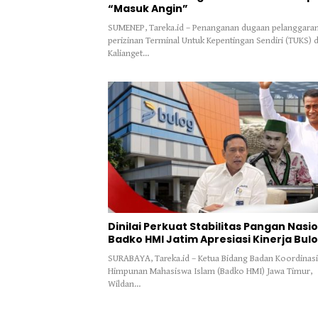
“Masuk Angin”
SUMENEP, Tareka.id – Penanganan dugaan pelanggara
perizinan Terminal Untuk Kepentingan Sendiri (TUKS) d
Kalianget…
Dinilai Perkuat Stabilitas Pangan Nasio
Badko HMI Jatim Apresiasi Kinerja Bul
SURABAYA, Tareka.id – Ketua Bidang Badan Koordinasi
Himpunan Mahasiswa Islam (Badko HMI) Jawa Timur,
Wildan…