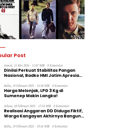
ular Post
Jumat, 15 Mei 2026 - 11:07 WIB
0 Komentar
Dinilai Perkuat Stabilitas Pangan
Nasional, Badko HMI Jatim Apresiasi
Kinerja Bulog
Rabu, 19 Februari 2025 - 15:58 WIB
0 Komentar
Harga Melonjak, LPG 3 Kg di
Sumenep Makin Langka!
Selasa, 18 Februari 2025 - 17:54 WIB
0 Komentar
Realisasi Anggaran DD Diduga Fiktif,
Warga Kangayan Akhirnya Bangun
Jalan Secara Swadaya
Rabu, 19 Februari 2025 - 19:56 WIB
0 Komentar