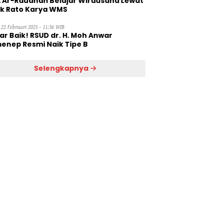
 Ar-Raudhah Belajar Wirausaha Lewat
ik Rato Karya WMS
 22 Februari 2025 - 11:36 WIB
ar Baik! RSUD dr. H. Moh Anwar
enep Resmi Naik Tipe B
Selengkapnya