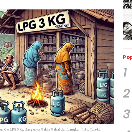
Pop
1
2
3
ran Gas LPG 3 Kg Harganya Makin Mahal dan Langka. (Foto: Tareka)