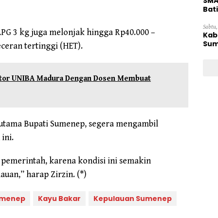
SMA
Bat
Sabtu,
LPG 3 kg juga melonjak hingga Rp40.000 –
Kab
Sum
ceran tertinggi (HET).
ektor UNIBA Madura Dengan Dosen Membuat
rutama Bupati Sumenep, segera mengambil
ini.
 pemerintah, karena kondisi ini semakin
uan,” harap Zirzin. (*)
umenep
Kayu Bakar
Kepulauan Sumenep