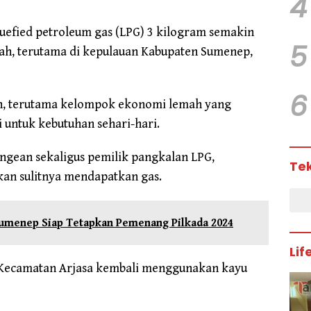
4
quefied petroleum gas (LPG) 3 kilogram semakin
5
rah, terutama di kepulauan Kabupaten Sumenep,
6
ah, terutama kelompok ekonomi lemah yang
 untuk kebutuhan sehari-hari.
ngean sekaligus pemilik pangkalan LPG,
Te
n sulitnya mendapatkan gas.
umenep Siap Tetapkan Pemenang Pilkada 2024
Lif
Kecamatan Arjasa kembali menggunakan kayu