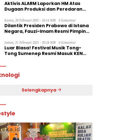
Aktivis ALARM Laporkan HM Atas
Dugaan Produksi dan Peredaran
Rokok Ilegal ke Dirjen Bea Cukai RI
Kamis, 20 Februari 2025 - 10:14 WIB
0 Komentar
Dilantik Presiden Prabowo di Istana
Negara, Fauzi-Imam Resmi Pimpin
Sumenep
Jumat, 21 Februari 2025 - 20:18 WIB
0 Komentar
Luar Biasa! Festival Musik Tong-
Tong Sumenep Resmi Masuk KEN
2025
knologi
Selengkapnya
estyle