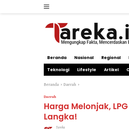
Langsung
ke
konten
Beranda
Nasional
Regional
Teknologi
Lifestyle
Artikel
O
Beranda
Daerah
Daerah
Harga Melonjak, LPG
Langka!
Tareka