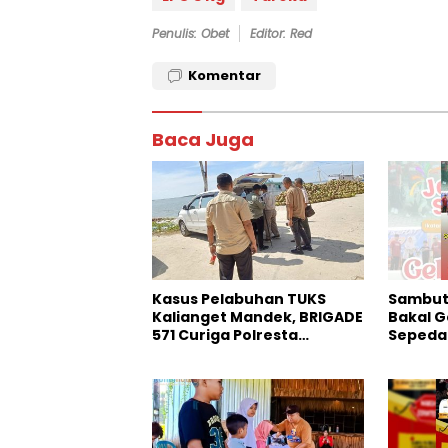
Penulis: Obet
Editor: Red
Komentar
Baca Juga
Kasus Pelabuhan TUKS
Sambut 
Kalianget Mandek, BRIGADE
Bakal G
571 Curiga Polresta
Sepeda 
Sumenep “Masuk Angin”