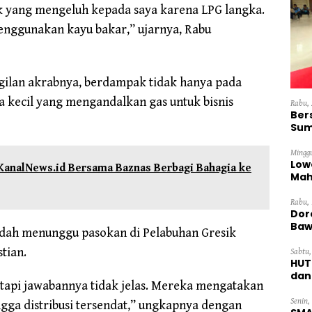
ak yang mengeluh kepada saya karena LPG langka.
enggunakan kayu bakar,” ujarnya, Rabu
gilan akrabnya, berdampak tidak hanya pada
a kecil yang mengandalkan gas untuk bisnis
Rabu, 
Ber
Sum
Dini
Minggu
Low
 KanalNews.id Bersama Baznas Berbagi Bahagia ke
Mah
Ten
Rabu, 
Dor
Baw
udah menunggu pasokan di Pelabuhan Gresik
tian.
Sabtu,
HUT
dan
tapi jawabannya tidak jelas. Mereka mengatakan
Pan
Senin,
ngga distribusi tersendat,” ungkapnya dengan