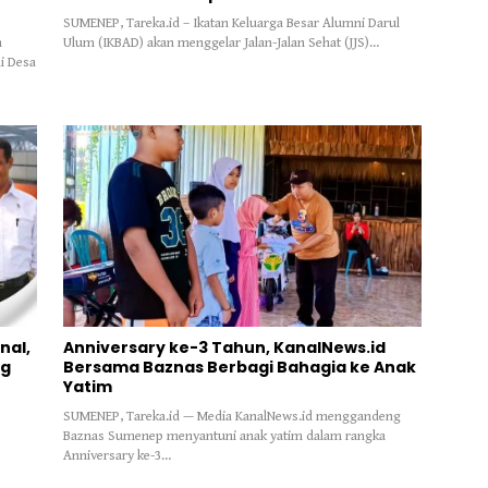
SUMENEP, Tareka.id – Ikatan Keluarga Besar Alumni Darul
n
Ulum (IKBAD) akan menggelar Jalan-Jalan Sehat (JJS)…
i Desa
nal,
Anniversary ke-3 Tahun, KanalNews.id
og
Bersama Baznas Berbagi Bahagia ke Anak
Yatim
SUMENEP, Tareka.id — Media KanalNews.id menggandeng
Baznas Sumenep menyantuni anak yatim dalam rangka
Anniversary ke-3…