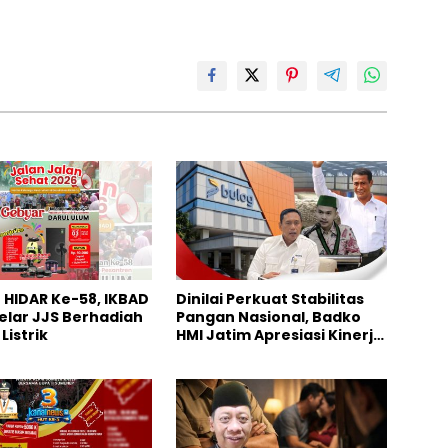
HIDAR Ke-58, IKBAD
Dinilai Perkuat Stabilitas
elar JJS Berhadiah
Pangan Nasional, Badko
Listrik
HMI Jatim Apresiasi Kinerja
Bulog