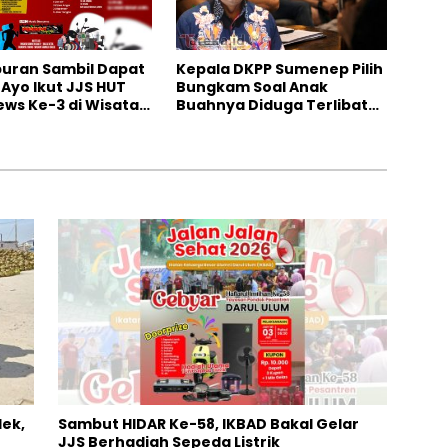
iburan Sambil Dapat
Kepala DKPP Sumenep Pilih
 Ayo Ikut JJS HUT
Bungkam Soal Anak
ws Ke-3 di Wisata
Buahnya Diduga Terlibat
 Rajeh
Skandal Perselingkuhan
ek,
Sambut HIDAR Ke-58, IKBAD Bakal Gelar
JJS Berhadiah Sepeda Listrik