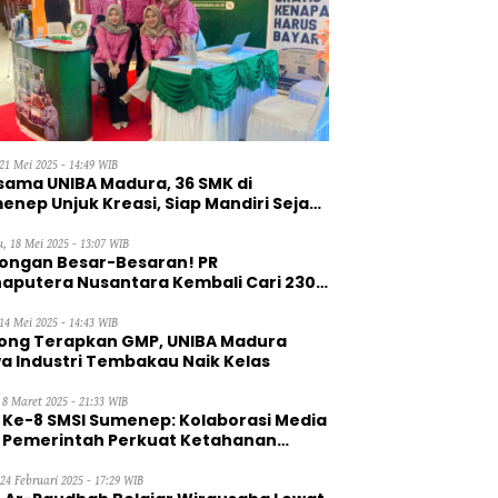
21 Mei 2025 - 14:49 WIB
sama UNIBA Madura, 36 SMK di
enep Unjuk Kreasi, Siap Mandiri Sejak
, 18 Mei 2025 - 13:07 WIB
ongan Besar-Besaran! PR
aputera Nusantara Kembali Cari 230
aga Kerja Wanita
14 Mei 2025 - 14:43 WIB
ong Terapkan GMP, UNIBA Madura
a Industri Tembakau Naik Kelas
 8 Maret 2025 - 21:33 WIB
 Ke-8 SMSI Sumenep: Kolaborasi Media
 Pemerintah Perkuat Ketahanan
gan
 24 Februari 2025 - 17:29 WIB