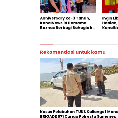
Anniversary ke-3 Tahun,
Ingin L
KanalNews.id Bersama
Hadiah,
Baznas Berbagi Bahagia ke
KanalNe
Anak Yatim
Somber
Rekomendasi untuk kamu
Kasus Pelabuhan TUKS Kalianget Mand
BRIGADE 571 Curiga Polresta Sumenep