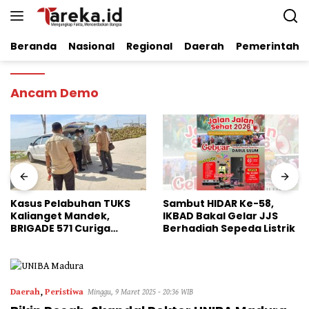
Langsung
ke
konten
Beranda
Nasional
Regional
Daerah
Pemerintaha
Ancam Demo
Kasus Pelabuhan TUKS
Sambut HIDAR Ke-58,
Kalianget Mandek,
IKBAD Bakal Gelar JJS
BRIGADE 571 Curiga
Berhadiah Sepeda Listrik
Polresta Sumenep
“Masuk Angin”
Daerah
,
Peristiwa
Minggu, 9 Maret 2025 - 20:36 WIB