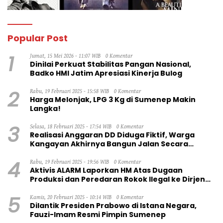
Popular Post
1
Jumat, 15 Mei 2026 - 11:07 WIB
0 Komentar
Dinilai Perkuat Stabilitas Pangan Nasional,
Badko HMI Jatim Apresiasi Kinerja Bulog
2
Rabu, 19 Februari 2025 - 15:58 WIB
0 Komentar
Harga Melonjak, LPG 3 Kg di Sumenep Makin
Langka!
3
Selasa, 18 Februari 2025 - 17:54 WIB
0 Komentar
Realisasi Anggaran DD Diduga Fiktif, Warga
Kangayan Akhirnya Bangun Jalan Secara
Swadaya
4
Rabu, 19 Februari 2025 - 19:56 WIB
0 Komentar
Aktivis ALARM Laporkan HM Atas Dugaan
Produksi dan Peredaran Rokok Ilegal ke Dirjen
Bea Cukai RI
5
Kamis, 20 Februari 2025 - 10:14 WIB
0 Komentar
Dilantik Presiden Prabowo di Istana Negara,
Fauzi-Imam Resmi Pimpin Sumenep