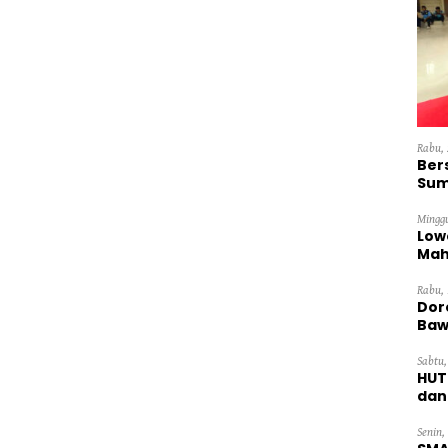
Rabu, 
Ber
Sum
Dini
Minggu
Low
Mah
Ten
Rabu, 
Dor
Baw
Sabtu,
HUT
dan
Pan
Senin,