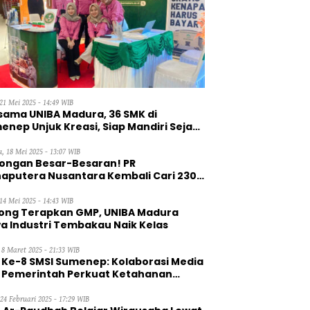
21 Mei 2025 - 14:49 WIB
sama UNIBA Madura, 36 SMK di
enep Unjuk Kreasi, Siap Mandiri Sejak
, 18 Mei 2025 - 13:07 WIB
ongan Besar-Besaran! PR
aputera Nusantara Kembali Cari 230
aga Kerja Wanita
14 Mei 2025 - 14:43 WIB
ong Terapkan GMP, UNIBA Madura
a Industri Tembakau Naik Kelas
 8 Maret 2025 - 21:33 WIB
 Ke-8 SMSI Sumenep: Kolaborasi Media
 Pemerintah Perkuat Ketahanan
gan
 24 Februari 2025 - 17:29 WIB