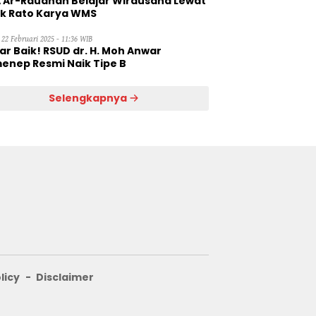
 Ar-Raudhah Belajar Wirausaha Lewat
ik Rato Karya WMS
 22 Februari 2025 - 11:36 WIB
ar Baik! RSUD dr. H. Moh Anwar
enep Resmi Naik Tipe B
Selengkapnya
licy
Disclaimer