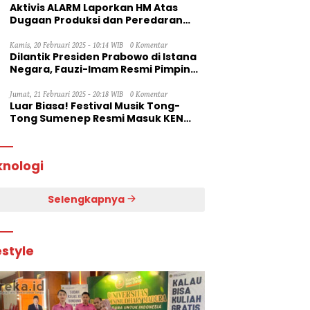
Aktivis ALARM Laporkan HM Atas
Dugaan Produksi dan Peredaran
Rokok Ilegal ke Dirjen Bea Cukai RI
Kamis, 20 Februari 2025 - 10:14 WIB
0 Komentar
Dilantik Presiden Prabowo di Istana
Negara, Fauzi-Imam Resmi Pimpin
Sumenep
Jumat, 21 Februari 2025 - 20:18 WIB
0 Komentar
Luar Biasa! Festival Musik Tong-
Tong Sumenep Resmi Masuk KEN
2025
knologi
Selengkapnya
estyle