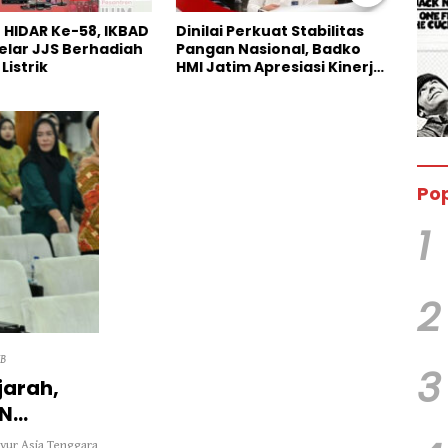
Perkuat Stabilitas
Pengakuan Terbuka Kasus
Anni
Nasional, Badko
Maling Sapi di Persidangan,
Kana
im Apresiasi Kinerja
Pelaku Utama Justru
Bazn
Hilang
Anak
Pop
1
2
IB
3
arah,
AN
nyur Asia Tenggara