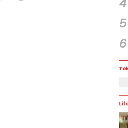
4
5
6
Te
Lif