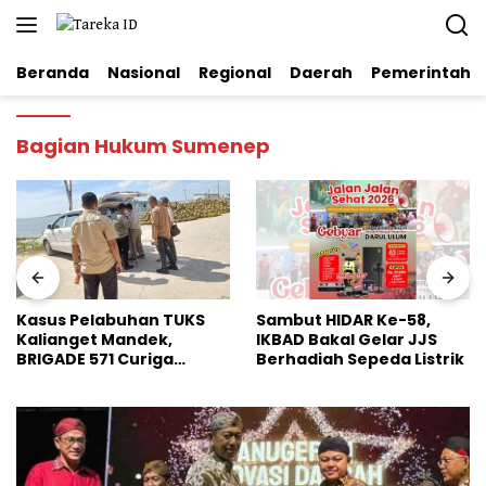
Langsung
ke
konten
Beranda
Nasional
Regional
Daerah
Pemerintaha
Bagian Hukum Sumenep
Kasus Pelabuhan TUKS
Sambut HIDAR Ke-58,
Kalianget Mandek,
IKBAD Bakal Gelar JJS
BRIGADE 571 Curiga
Berhadiah Sepeda Listrik
Polresta Sumenep
“Masuk Angin”