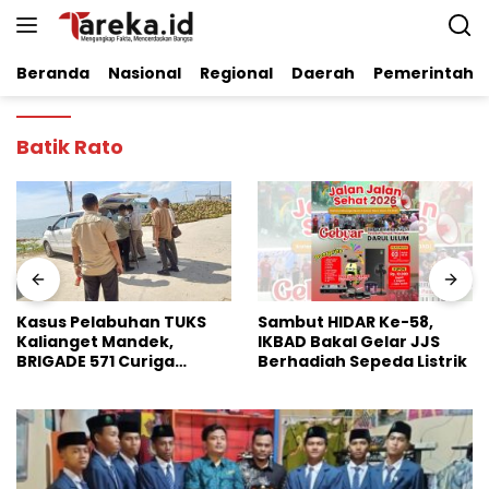
Langsung
ke
konten
Beranda
Nasional
Regional
Daerah
Pemerintaha
Batik Rato
Sambut HIDAR Ke-58,
Dinilai Perkuat Stabilitas
IKBAD Bakal Gelar JJS
Pangan Nasional, Badko
Berhadiah Sepeda Listrik
HMI Jatim Apresiasi
Kinerja Bulog