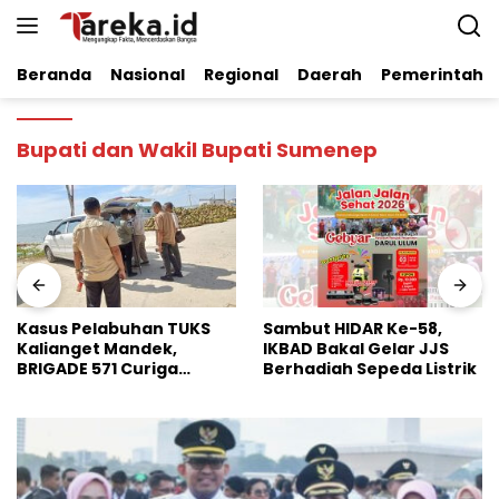
Langsung
ke
konten
Beranda
Nasional
Regional
Daerah
Pemerintaha
Bupati dan Wakil Bupati Sumenep
Sambut HIDAR Ke-58,
Dinilai Perkuat Stabilitas
IKBAD Bakal Gelar JJS
Pangan Nasional, Badko
Berhadiah Sepeda Listrik
HMI Jatim Apresiasi
Kinerja Bulog