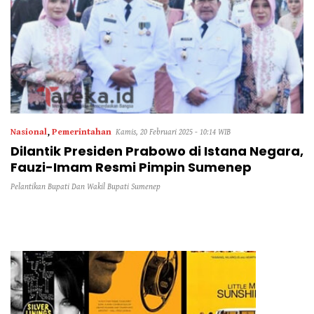
Nasional
,
Pemerintahan
Kamis, 20 Februari 2025 - 10:14 WIB
Dilantik Presiden Prabowo di Istana Negara,
Fauzi-Imam Resmi Pimpin Sumenep
Pelantikan Bupati Dan Wakil Bupati Sumenep