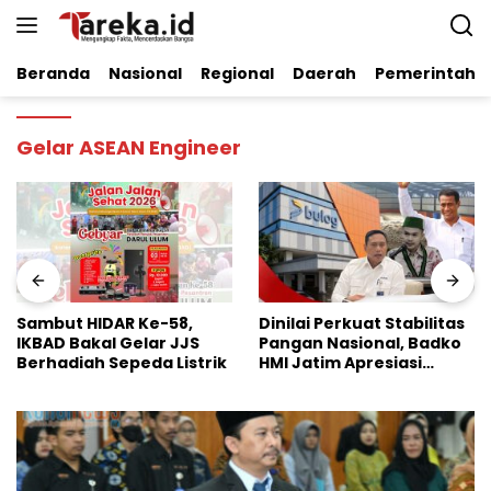
Langsung
ke
konten
Beranda
Nasional
Regional
Daerah
Pemerintaha
Gelar ASEAN Engineer
Dinilai Perkuat Stabilitas
Pengakuan Terbuka
Pangan Nasional, Badko
Kasus Maling Sapi di
HMI Jatim Apresiasi
Persidangan, Pelaku
Kinerja Bulog
Utama Justru Hilang