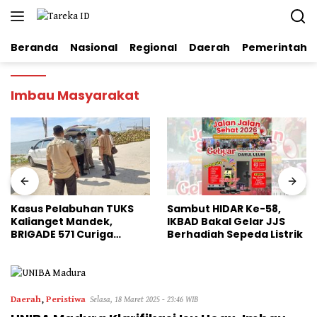
Langsung
ke
konten
Beranda
Nasional
Regional
Daerah
Pemerintaha
Imbau Masyarakat
Kasus Pelabuhan TUKS
Sambut HIDAR Ke-58,
Kalianget Mandek,
IKBAD Bakal Gelar JJS
BRIGADE 571 Curiga
Berhadiah Sepeda Listrik
Polresta Sumenep
“Masuk Angin”
Daerah
,
Peristiwa
Selasa, 18 Maret 2025 - 23:46 WIB