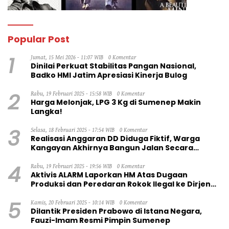
Popular Post
1
Jumat, 15 Mei 2026 - 11:07 WIB
0 Komentar
Dinilai Perkuat Stabilitas Pangan Nasional,
Badko HMI Jatim Apresiasi Kinerja Bulog
2
Rabu, 19 Februari 2025 - 15:58 WIB
0 Komentar
Harga Melonjak, LPG 3 Kg di Sumenep Makin
Langka!
3
Selasa, 18 Februari 2025 - 17:54 WIB
0 Komentar
Realisasi Anggaran DD Diduga Fiktif, Warga
Kangayan Akhirnya Bangun Jalan Secara
Swadaya
4
Rabu, 19 Februari 2025 - 19:56 WIB
0 Komentar
Aktivis ALARM Laporkan HM Atas Dugaan
Produksi dan Peredaran Rokok Ilegal ke Dirjen
Bea Cukai RI
5
Kamis, 20 Februari 2025 - 10:14 WIB
0 Komentar
Dilantik Presiden Prabowo di Istana Negara,
Fauzi-Imam Resmi Pimpin Sumenep