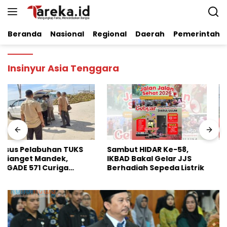
Langsung
ke
konten
Beranda
Nasional
Regional
Daerah
Pemerintaha
Insinyur Asia Tenggara
Sambut HIDAR Ke-58,
Dinilai Perkuat Stabilitas
IKBAD Bakal Gelar JJS
Pangan Nasional, Badko
Berhadiah Sepeda Listrik
HMI Jatim Apresiasi
Kinerja Bulog