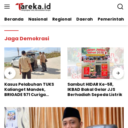
Langsung
ke
konten
Beranda
Nasional
Regional
Daerah
Pemerintaha
Jaga Demokrasi
Sambut HIDAR Ke-58,
Dinilai Perkuat Stabilitas
IKBAD Bakal Gelar JJS
Pangan Nasional, Badko
Berhadiah Sepeda Listrik
HMI Jatim Apresiasi
Kinerja Bulog