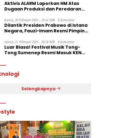
Aktivis ALARM Laporkan HM Atas
Dugaan Produksi dan Peredaran
Rokok Ilegal ke Dirjen Bea Cukai RI
Kamis, 20 Februari 2025 - 10:14 WIB
0 Komentar
Dilantik Presiden Prabowo di Istana
Negara, Fauzi-Imam Resmi Pimpin
Sumenep
Jumat, 21 Februari 2025 - 20:18 WIB
0 Komentar
Luar Biasa! Festival Musik Tong-
Tong Sumenep Resmi Masuk KEN
2025
knologi
Selengkapnya
estyle