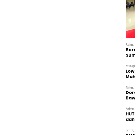
Rabu, 
Ber
Sum
Dini
Minggu
Low
Mah
Ten
Rabu, 
Dor
Baw
Sabtu,
HUT
dan
Pan
Senin,