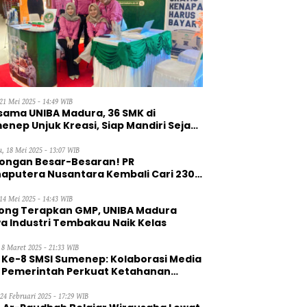
21 Mei 2025 - 14:49 WIB
sama UNIBA Madura, 36 SMK di
enep Unjuk Kreasi, Siap Mandiri Sejak
, 18 Mei 2025 - 13:07 WIB
ongan Besar-Besaran! PR
aputera Nusantara Kembali Cari 230
aga Kerja Wanita
14 Mei 2025 - 14:43 WIB
ong Terapkan GMP, UNIBA Madura
a Industri Tembakau Naik Kelas
 8 Maret 2025 - 21:33 WIB
 Ke-8 SMSI Sumenep: Kolaborasi Media
 Pemerintah Perkuat Ketahanan
gan
 24 Februari 2025 - 17:29 WIB