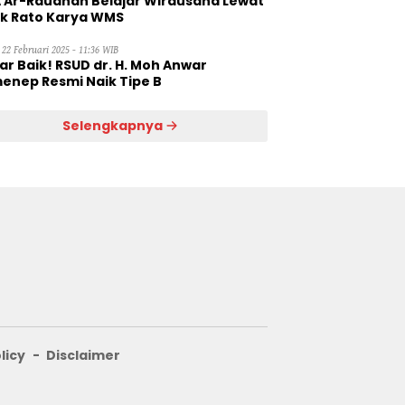
 Ar-Raudhah Belajar Wirausaha Lewat
ik Rato Karya WMS
 22 Februari 2025 - 11:36 WIB
ar Baik! RSUD dr. H. Moh Anwar
enep Resmi Naik Tipe B
Selengkapnya
licy
Disclaimer