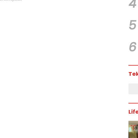
4
5
6
Te
Lif