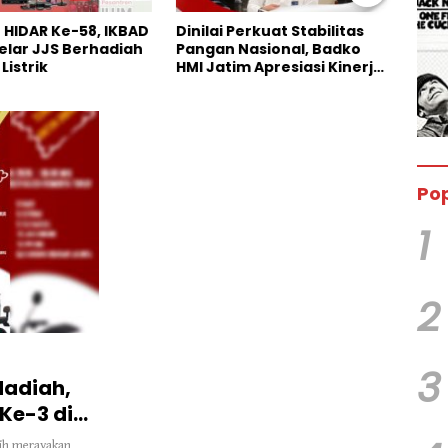
Perkuat Stabilitas
Pengakuan Terbuka Kasus
Anni
Nasional, Badko
Maling Sapi di Persidangan,
Kana
im Apresiasi Kinerja
Pelaku Utama Justru
Bazn
Hilang
Anak
Pop
1
2
3
Hadiah,
Ke-3 di
lih merayakan