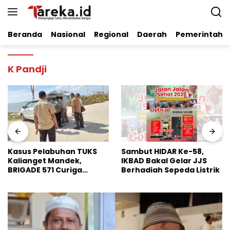
Langsung
ke
konten
Beranda
Nasional
Regional
Daerah
Pemerintaha
K Pandji
Sambut HIDAR Ke-58,
Dinilai Perkuat Stabilitas
IKBAD Bakal Gelar JJS
Pangan Nasional, Badko
Berhadiah Sepeda Listrik
HMI Jatim Apresiasi
Kinerja Bulog