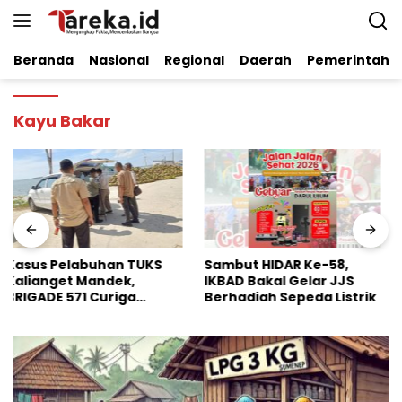
Langsung
ke
konten
Beranda
Nasional
Regional
Daerah
Pemerintaha
Kayu Bakar
Sambut HIDAR Ke-58,
Dinilai Perkuat Stabilitas
IKBAD Bakal Gelar JJS
Pangan Nasional, Badko
Berhadiah Sepeda Listrik
HMI Jatim Apresiasi
Kinerja Bulog