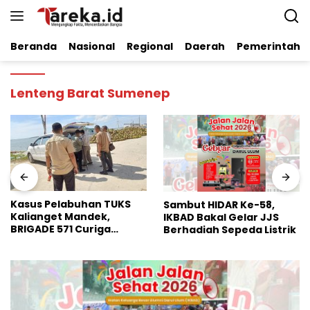
Langsung
ke
konten
Beranda
Nasional
Regional
Daerah
Pemerintaha
Lenteng Barat Sumenep
Dinilai Perkuat Stabilitas
Sambut HIDAR Ke-58,
Pangan Nasional, Badko
IKBAD Bakal Gelar JJS
HMI Jatim Apresiasi
Berhadiah Sepeda Listrik
Kinerja Bulog