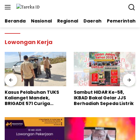
Langsung
ke
konten
Beranda
Nasional
Regional
Daerah
Pemerintaha
Lowongan Kerja
Kasus Pelabuhan TUKS
Sambut HIDAR Ke-58,
Kalianget Mandek,
IKBAD Bakal Gelar JJS
BRIGADE 571 Curiga
Berhadiah Sepeda Listrik
Polresta Sumenep
“Masuk Angin”