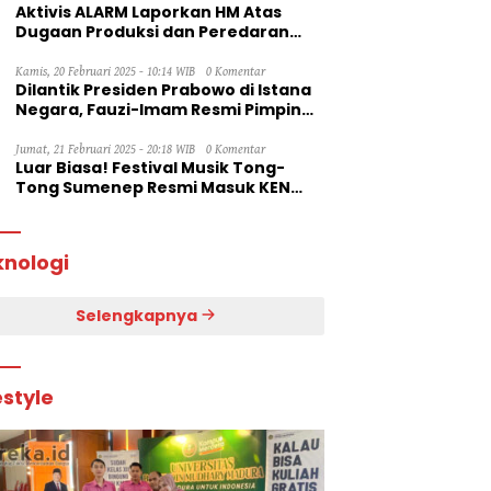
Aktivis ALARM Laporkan HM Atas
Dugaan Produksi dan Peredaran
Rokok Ilegal ke Dirjen Bea Cukai RI
Kamis, 20 Februari 2025 - 10:14 WIB
0 Komentar
Dilantik Presiden Prabowo di Istana
Negara, Fauzi-Imam Resmi Pimpin
Sumenep
Jumat, 21 Februari 2025 - 20:18 WIB
0 Komentar
Luar Biasa! Festival Musik Tong-
Tong Sumenep Resmi Masuk KEN
2025
knologi
Selengkapnya
estyle