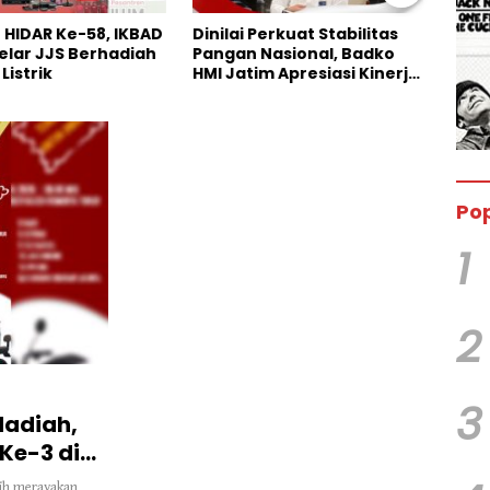
Perkuat Stabilitas
Pengakuan Terbuka Kasus
Anni
Nasional, Badko
Maling Sapi di Persidangan,
Kana
im Apresiasi Kinerja
Pelaku Utama Justru
Bazn
Hilang
Anak
Pop
1
2
3
Hadiah,
Ke-3 di
lih merayakan