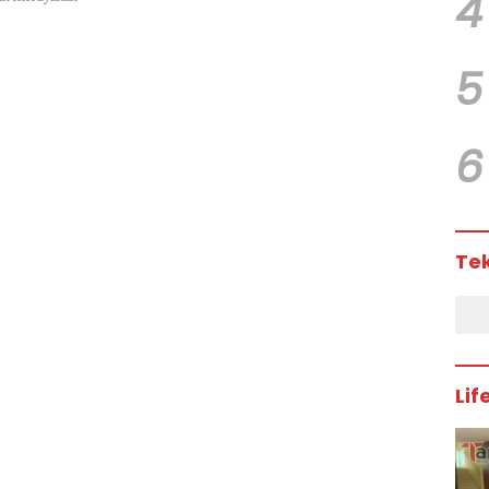
4
5
6
Te
Lif