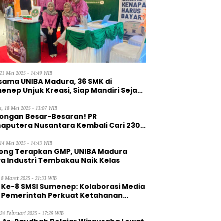
21 Mei 2025 - 14:49 WIB
sama UNIBA Madura, 36 SMK di
enep Unjuk Kreasi, Siap Mandiri Sejak
, 18 Mei 2025 - 13:07 WIB
ongan Besar-Besaran! PR
aputera Nusantara Kembali Cari 230
aga Kerja Wanita
14 Mei 2025 - 14:43 WIB
ong Terapkan GMP, UNIBA Madura
a Industri Tembakau Naik Kelas
 8 Maret 2025 - 21:33 WIB
 Ke-8 SMSI Sumenep: Kolaborasi Media
 Pemerintah Perkuat Ketahanan
gan
 24 Februari 2025 - 17:29 WIB