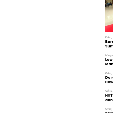
Rabu, 
Ber
Sum
Dini
Minggu
Low
Mah
Ten
Rabu, 
Dor
Baw
Sabtu,
HUT
dan
Pan
Senin,