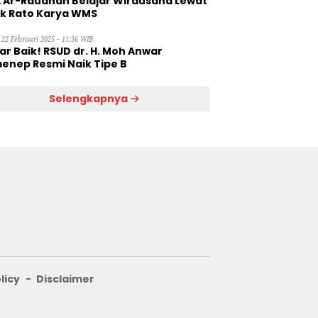
 Ar-Raudhah Belajar Wirausaha Lewat
ik Rato Karya WMS
 22 Februari 2025 - 11:36 WIB
ar Baik! RSUD dr. H. Moh Anwar
enep Resmi Naik Tipe B
Selengkapnya
licy
Disclaimer