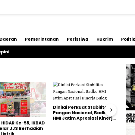
Daerah
Pemerintahan
Peristiwa
Hukrim
Politi
pini
Dinilai Perkuat Stabilitas
Peng
Pangan Nasional, Badko
Mali
HMI Jatim Apresiasi Kinerja
Pela
HIDAR Ke-58, IKBAD
Bulog
Hila
elar JJS Berhadiah
Listrik