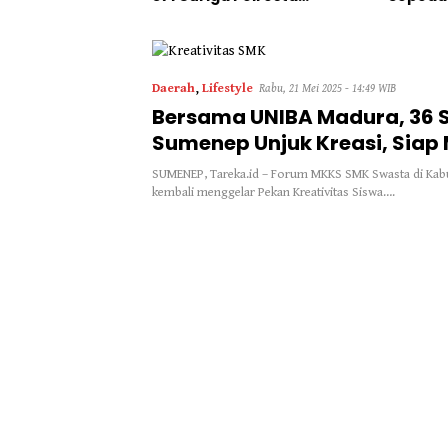
Sumenep “Masuk Angin”
Daerah
,
Lifestyle
Rabu, 21 Mei 2025 - 14:49 WIB
Bersama UNIBA Madura, 36 
Sumenep Unjuk Kreasi, Siap 
Sejak Dini
SUMENEP, Tareka.id – Forum MKKS SMK Swasta di Ka
kembali menggelar Pekan Kreativitas Siswa….