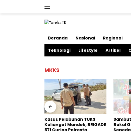
Langsung
ke
konten
Beranda
Nasional
Regional
Teknologi
Lifestyle
Artikel
O
MKKS
andal
kuhan Oknum
 Sumenep
Kasus Pelabuhan TUKS
Sambut 
Warga Desa
Kalianget Mandek, BRIGADE
Bakal G
571 Curiga Polresta
Sepeda 