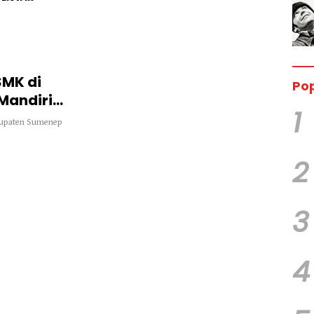
SMK di
Pop
Mandiri
1
bupaten Sumenep
2
3
4