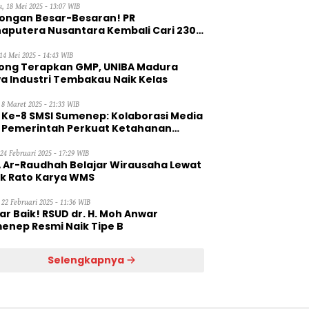
, 18 Mei 2025 - 13:07 WIB
ongan Besar-Besaran! PR
aputera Nusantara Kembali Cari 230
aga Kerja Wanita
14 Mei 2025 - 14:43 WIB
ong Terapkan GMP, UNIBA Madura
a Industri Tembakau Naik Kelas
 8 Maret 2025 - 21:33 WIB
 Ke-8 SMSI Sumenep: Kolaborasi Media
 Pemerintah Perkuat Ketahanan
gan
 24 Februari 2025 - 17:29 WIB
 Ar-Raudhah Belajar Wirausaha Lewat
ik Rato Karya WMS
 22 Februari 2025 - 11:36 WIB
ar Baik! RSUD dr. H. Moh Anwar
enep Resmi Naik Tipe B
Selengkapnya