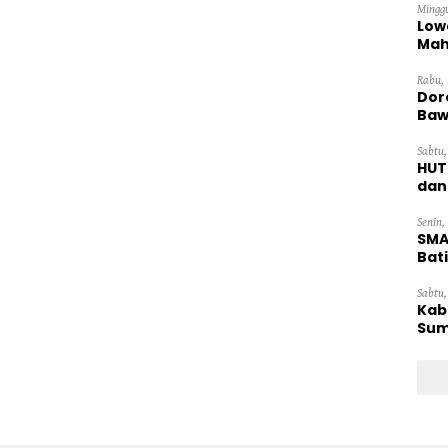
Minggu
Low
Mah
Ten
Rabu, 
Dor
Baw
Sabtu,
HUT
dan
Pan
Senin,
SMA
Bat
Sabtu,
Kab
Sum