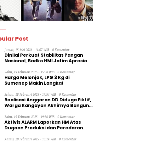
ular Post
Jumat, 15 Mei 2026 - 11:07 WIB
0 Komentar
Dinilai Perkuat Stabilitas Pangan
Nasional, Badko HMI Jatim Apresiasi
Kinerja Bulog
Rabu, 19 Februari 2025 - 15:58 WIB
0 Komentar
Harga Melonjak, LPG 3 Kg di
Sumenep Makin Langka!
Selasa, 18 Februari 2025 - 17:54 WIB
0 Komentar
Realisasi Anggaran DD Diduga Fiktif,
Warga Kangayan Akhirnya Bangun
Jalan Secara Swadaya
Rabu, 19 Februari 2025 - 19:56 WIB
0 Komentar
Aktivis ALARM Laporkan HM Atas
Dugaan Produksi dan Peredaran
Rokok Ilegal ke Dirjen Bea Cukai RI
Kamis, 20 Februari 2025 - 10:14 WIB
0 Komentar