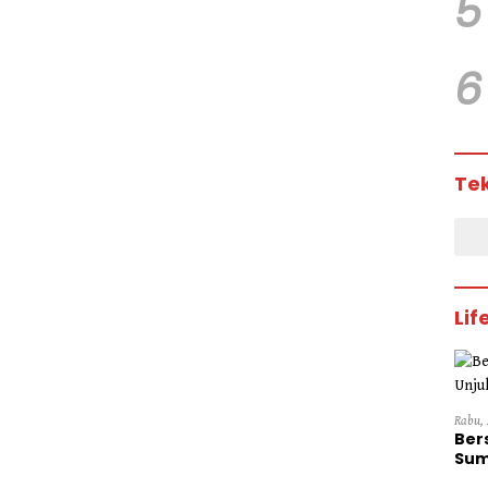
5
6
Te
Lif
Rabu, 
Ber
Sum
Dini