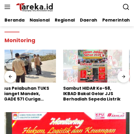
Langsung
ke
konten
Beranda
Nasional
Regional
Daerah
Pemerintaha
Monitoring
Sambut HIDAR Ke-58,
Dinilai Perkuat Stabilitas
IKBAD Bakal Gelar JJS
Pangan Nasional, Badko
Berhadiah Sepeda Listrik
HMI Jatim Apresiasi
Kinerja Bulog