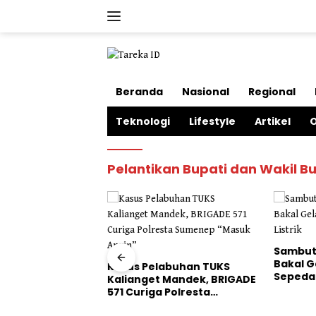
Langsung
ke
konten
Beranda
Nasional
Regional
Teknologi
Lifestyle
Artikel
O
Pelantikan Bupati dan Wakil 
Sambut 
Bakal G
Kasus Pelabuhan TUKS
Sepeda 
Kalianget Mandek, BRIGADE
andal
571 Curiga Polresta
kuhan Oknum
Sumenep “Masuk Angin”
 Sumenep