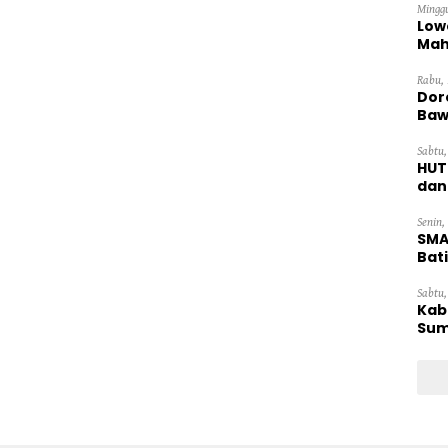
Minggu
Low
Mah
Ten
Rabu, 
Dor
Baw
Sabtu,
HUT
dan
Pan
Senin,
SMA
Bat
Sabtu,
Kab
Sum