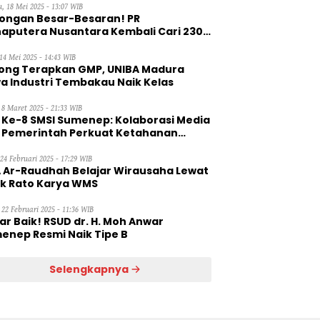
, 18 Mei 2025 - 13:07 WIB
ongan Besar-Besaran! PR
aputera Nusantara Kembali Cari 230
aga Kerja Wanita
14 Mei 2025 - 14:43 WIB
ong Terapkan GMP, UNIBA Madura
a Industri Tembakau Naik Kelas
 8 Maret 2025 - 21:33 WIB
 Ke-8 SMSI Sumenep: Kolaborasi Media
 Pemerintah Perkuat Ketahanan
gan
 24 Februari 2025 - 17:29 WIB
 Ar-Raudhah Belajar Wirausaha Lewat
ik Rato Karya WMS
 22 Februari 2025 - 11:36 WIB
ar Baik! RSUD dr. H. Moh Anwar
enep Resmi Naik Tipe B
Selengkapnya