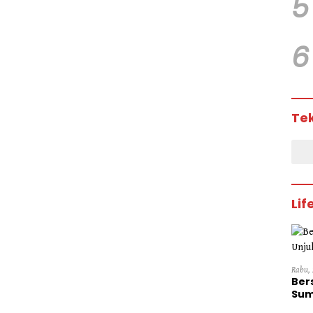
5
6
Te
Lif
Rabu, 
Ber
Sum
Dini