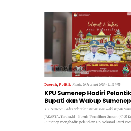
Warga Desa
Daerah
,
Politik
Kamis, 20 Februari 2025 - 11:13 WIB
KPU Sumenep Hadiri Pelanti
Bupati dan Wabup Sumenep
2030 di Istana Negara
KPU Sumenep Hadiri Pelantikan Bupati Dan Wakil Bupati Sume
JAKARTA, Tareka.id – Komisi Pemilihan Umum (KPU) K
Sumenep menghadiri pelantikan Dr. Achmad Fauzi W