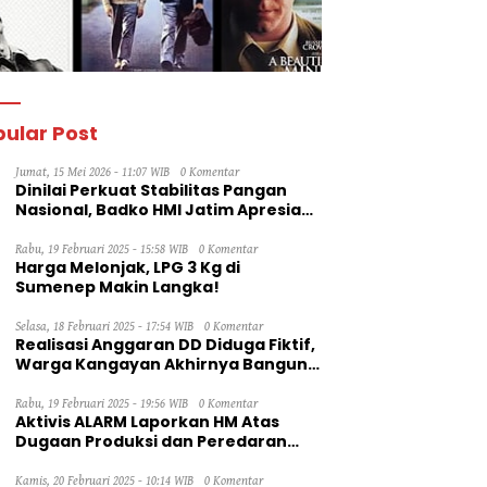
ular Post
Jumat, 15 Mei 2026 - 11:07 WIB
0 Komentar
Dinilai Perkuat Stabilitas Pangan
Nasional, Badko HMI Jatim Apresiasi
Kinerja Bulog
Rabu, 19 Februari 2025 - 15:58 WIB
0 Komentar
Harga Melonjak, LPG 3 Kg di
Sumenep Makin Langka!
Selasa, 18 Februari 2025 - 17:54 WIB
0 Komentar
Realisasi Anggaran DD Diduga Fiktif,
Warga Kangayan Akhirnya Bangun
Jalan Secara Swadaya
Rabu, 19 Februari 2025 - 19:56 WIB
0 Komentar
Aktivis ALARM Laporkan HM Atas
Dugaan Produksi dan Peredaran
Rokok Ilegal ke Dirjen Bea Cukai RI
Kamis, 20 Februari 2025 - 10:14 WIB
0 Komentar