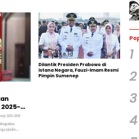
Pop
1
Dilantik Presiden Prabowo di
Istana Negara, Fauzi-Imam Resmi
2
Pimpin Sumenep
3
kan
 2025-
4
nep 2025-2030
abupaten
ongsojudo…