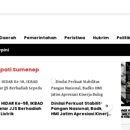
Daerah
Pemerintahan
Peristiwa
Hukrim
Politi
pini
Bupati Sumenep
HIDAR Ke-58, IKBAD
Dinilai Perkuat Stabilitas
Peng
elar JJS Berhadiah
Pangan Nasional, Badko
Mali
Listrik
HMI Jatim Apresiasi Kinerja
Pela
Bulog
Hila