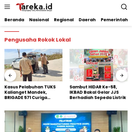
Langsung
ke
konten
Beranda
Nasional
Regional
Daerah
Pemerintaha
Pengusaha Rokok Lokal
Sambut HIDAR Ke-58,
Dinilai Perkuat Stabilitas
IKBAD Bakal Gelar JJS
Pangan Nasional, Badko
Berhadiah Sepeda Listrik
HMI Jatim Apresiasi
Kinerja Bulog