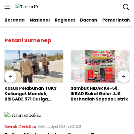
Langsung
ke
konten
Beranda
Nasional
Regional
Daerah
Pemerintaha
Petani Sumenep
Kasus Pelabuhan TUKS
Sambut HIDAR Ke-58,
Kalianget Mandek,
IKBAD Bakal Gelar JJS
BRIGADE 571 Curiga
Berhadiah Sepeda Listrik
Polresta Sumenep
“Masuk Angin”
Daerah
,
Peristiwa
Senin, 14 April 2025 - 14:05 WIB