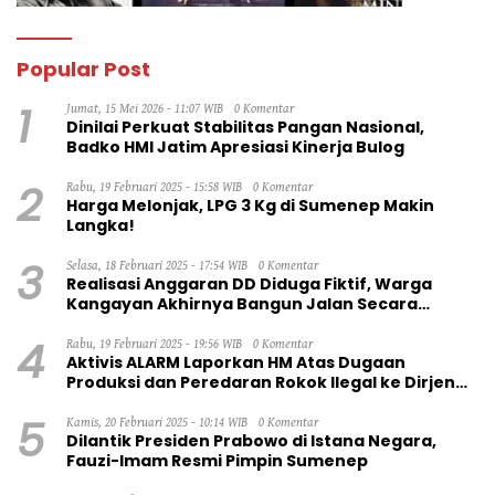
Popular Post
1
Jumat, 15 Mei 2026 - 11:07 WIB
0 Komentar
Dinilai Perkuat Stabilitas Pangan Nasional,
Badko HMI Jatim Apresiasi Kinerja Bulog
2
Rabu, 19 Februari 2025 - 15:58 WIB
0 Komentar
Harga Melonjak, LPG 3 Kg di Sumenep Makin
Langka!
3
Selasa, 18 Februari 2025 - 17:54 WIB
0 Komentar
Realisasi Anggaran DD Diduga Fiktif, Warga
Kangayan Akhirnya Bangun Jalan Secara
Swadaya
4
Rabu, 19 Februari 2025 - 19:56 WIB
0 Komentar
Aktivis ALARM Laporkan HM Atas Dugaan
Produksi dan Peredaran Rokok Ilegal ke Dirjen
Bea Cukai RI
5
Kamis, 20 Februari 2025 - 10:14 WIB
0 Komentar
Dilantik Presiden Prabowo di Istana Negara,
Fauzi-Imam Resmi Pimpin Sumenep