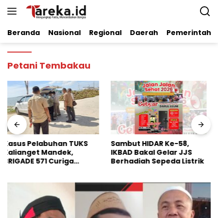
Langsung
ke
konten
Beranda
Nasional
Regional
Daerah
Pemerintaha
Petani Tembakau
Sambut HIDAR Ke-58,
Dinilai Perkuat Stabilitas
IKBAD Bakal Gelar JJS
Pangan Nasional, Badko
Berhadiah Sepeda Listrik
HMI Jatim Apresiasi
Kinerja Bulog