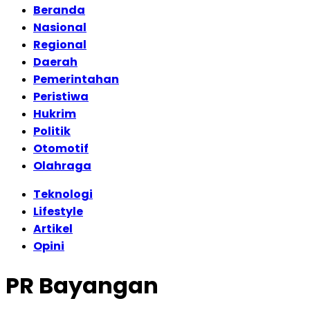
Beranda
Nasional
Regional
Daerah
Pemerintahan
Peristiwa
Hukrim
Politik
Otomotif
Olahraga
Teknologi
Lifestyle
Artikel
Opini
PR Bayangan