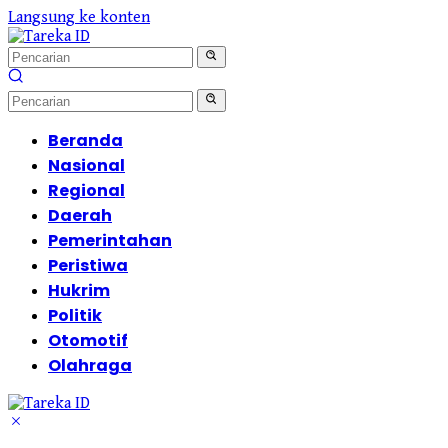
Langsung ke konten
Beranda
Nasional
Regional
Daerah
Pemerintahan
Peristiwa
Hukrim
Politik
Otomotif
Olahraga