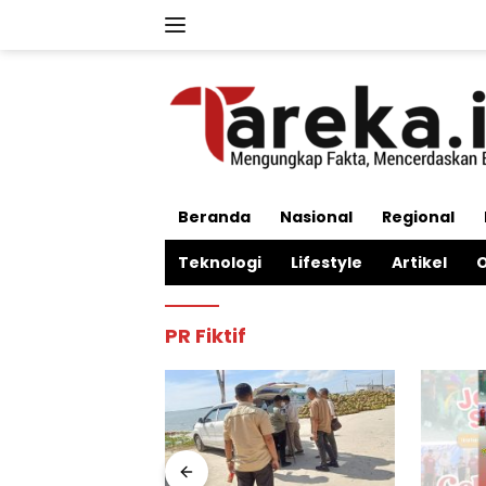
Langsung
ke
konten
Beranda
Nasional
Regional
Teknologi
Lifestyle
Artikel
O
PR Fiktif