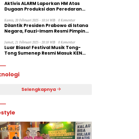
Aktivis ALARM Laporkan HM Atas
Dugaan Produksi dan Peredaran
Rokok Ilegal ke Dirjen Bea Cukai RI
Kamis, 20 Februari 2025 - 10:14 WIB
0 Komentar
Dilantik Presiden Prabowo di Istana
Negara, Fauzi-Imam Resmi Pimpin
Sumenep
Jumat, 21 Februari 2025 - 20:18 WIB
0 Komentar
Luar Biasa! Festival Musik Tong-
Tong Sumenep Resmi Masuk KEN
2025
knologi
Selengkapnya
estyle