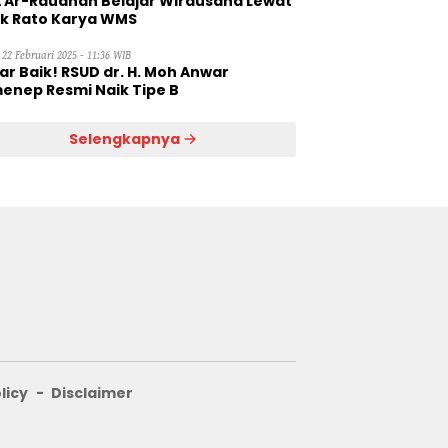
 Ar-Raudhah Belajar Wirausaha Lewat
ik Rato Karya WMS
 22 Februari 2025 - 11:36 WIB
ar Baik! RSUD dr. H. Moh Anwar
enep Resmi Naik Tipe B
Selengkapnya
licy
Disclaimer