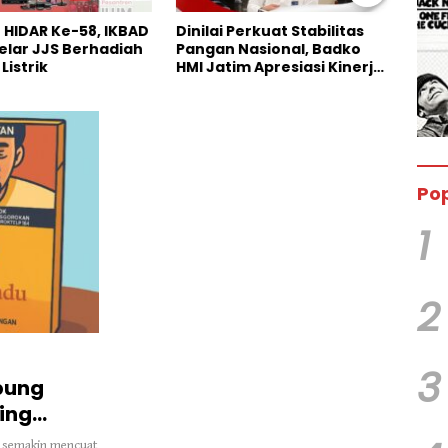
Perkuat Stabilitas
Pengakuan Terbuka Kasus
Anni
Nasional, Badko
Maling Sapi di Persidangan,
Kana
im Apresiasi Kinerja
Pelaku Utama Justru
Bazn
Hilang
Anak
Pop
1
2
3
mbung
King
kai semakin mencuat