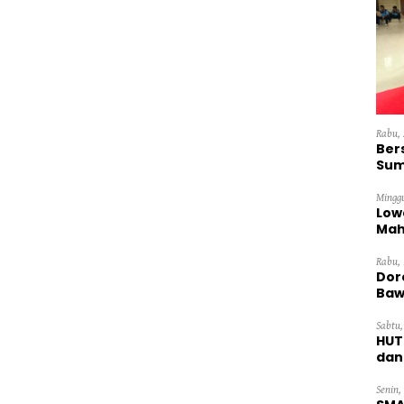
Rabu, 
Ber
Sum
Dini
Minggu
Low
Mah
Ten
Rabu, 
Dor
Baw
Sabtu,
HUT
dan
Pan
Senin,