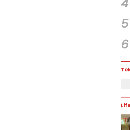
4
5
6
Te
Lif