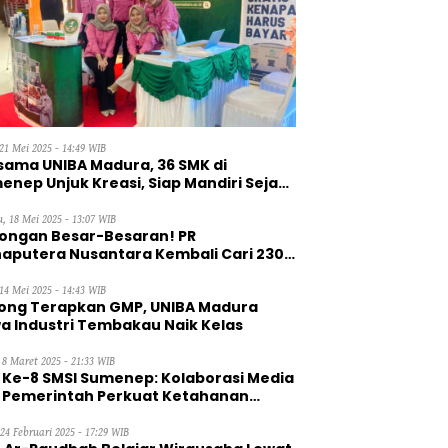
21 Mei 2025 - 14:49 WIB
sama UNIBA Madura, 36 SMK di
enep Unjuk Kreasi, Siap Mandiri Sejak
, 18 Mei 2025 - 13:07 WIB
ongan Besar-Besaran! PR
aputera Nusantara Kembali Cari 230
aga Kerja Wanita
14 Mei 2025 - 14:43 WIB
ong Terapkan GMP, UNIBA Madura
a Industri Tembakau Naik Kelas
 8 Maret 2025 - 21:33 WIB
 Ke-8 SMSI Sumenep: Kolaborasi Media
 Pemerintah Perkuat Ketahanan
gan
 24 Februari 2025 - 17:29 WIB