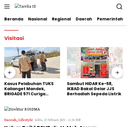
Langsung
ke
konten
Beranda
Nasional
Regional
Daerah
Pemerintaha
Visitasi
Kasus Pelabuhan TUKS
Sambut HIDAR Ke-58,
Kalianget Mandek,
IKBAD Bakal Gelar JJS
BRIGADE 571 Curiga
Berhadiah Sepeda Listrik
Polresta Sumenep
“Masuk Angin”
Daerah
,
Lifestyle
Sabtu, 22 Februari 2025 - 11:36 WIB