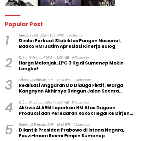
Popular Post
1
Jumat, 15 Mei 2026 - 11:07 WIB
0 Komentar
Dinilai Perkuat Stabilitas Pangan Nasional,
Badko HMI Jatim Apresiasi Kinerja Bulog
2
Rabu, 19 Februari 2025 - 15:58 WIB
0 Komentar
Harga Melonjak, LPG 3 Kg di Sumenep Makin
Langka!
3
Selasa, 18 Februari 2025 - 17:54 WIB
0 Komentar
Realisasi Anggaran DD Diduga Fiktif, Warga
Kangayan Akhirnya Bangun Jalan Secara
Swadaya
4
Rabu, 19 Februari 2025 - 19:56 WIB
0 Komentar
Aktivis ALARM Laporkan HM Atas Dugaan
Produksi dan Peredaran Rokok Ilegal ke Dirjen
Bea Cukai RI
5
Kamis, 20 Februari 2025 - 10:14 WIB
0 Komentar
Dilantik Presiden Prabowo di Istana Negara,
Fauzi-Imam Resmi Pimpin Sumenep