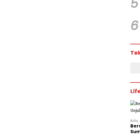
5
6
Te
Lif
Rabu, 
Ber
Sum
Dini