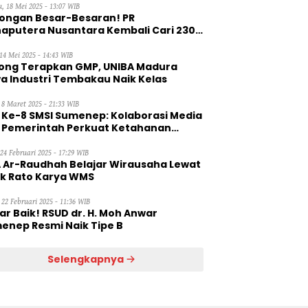
, 18 Mei 2025 - 13:07 WIB
ongan Besar-Besaran! PR
aputera Nusantara Kembali Cari 230
aga Kerja Wanita
14 Mei 2025 - 14:43 WIB
ong Terapkan GMP, UNIBA Madura
a Industri Tembakau Naik Kelas
 8 Maret 2025 - 21:33 WIB
 Ke-8 SMSI Sumenep: Kolaborasi Media
 Pemerintah Perkuat Ketahanan
gan
 24 Februari 2025 - 17:29 WIB
 Ar-Raudhah Belajar Wirausaha Lewat
ik Rato Karya WMS
 22 Februari 2025 - 11:36 WIB
ar Baik! RSUD dr. H. Moh Anwar
enep Resmi Naik Tipe B
Selengkapnya