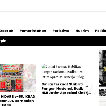
Daerah
Pemerintahan
Peristiwa
Hukrim
Politi
pini
Dinilai Perkuat Stabilitas
Penga
Pangan Nasional, Badko
Malin
HMI Jatim Apresiasi Kinerja
Pelak
IDAR Ke-58, IKBAD
Bulog
Hilan
lar JJS Berhadiah
istrik