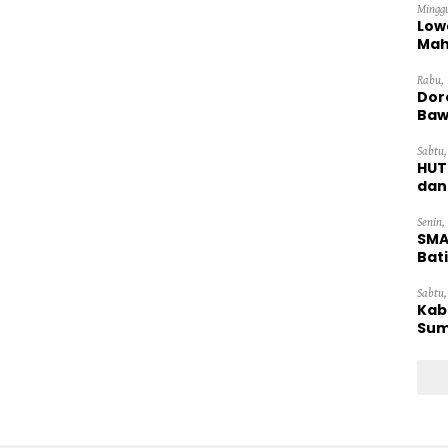
Minggu
Low
Mah
Ten
Rabu, 
Dor
Baw
Sabtu,
HUT
dan
Pan
Senin,
SMA
Bat
Sabtu,
Kab
Sum