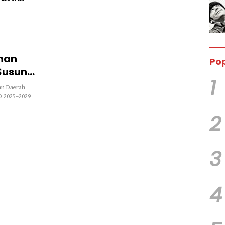
nan
Pop
Susun
1
an Daerah
 2025–2029
2
3
4