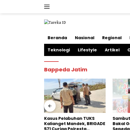
Langsung
ke
konten
Beranda
Nasional
Regional
Teknologi
Lifestyle
Artikel
O
Bappeda Jatim
ndal
uhan Oknum
Sumenep
Kasus Pelabuhan TUKS
Sambut H
arga Desa
Kalianget Mandek, BRIGADE
Bakal Ge
571 Curiga Polresta
Sepeda L