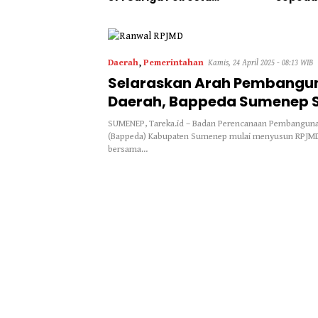
Sumenep “Masuk Angin”
Daerah
,
Pemerintahan
Kamis, 24 April 2025 - 08:13 WIB
Selaraskan Arah Pembangu
Daerah, Bappeda Sumenep 
RPJMD 2025–2029
SUMENEP, Tareka.id – Badan Perencanaan Pembangun
(Bappeda) Kabupaten Sumenep mulai menyusun RPJMD
bersama…