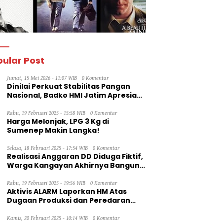
ular Post
Jumat, 15 Mei 2026 - 11:07 WIB
0 Komentar
Dinilai Perkuat Stabilitas Pangan
Nasional, Badko HMI Jatim Apresiasi
Kinerja Bulog
Rabu, 19 Februari 2025 - 15:58 WIB
0 Komentar
Harga Melonjak, LPG 3 Kg di
Sumenep Makin Langka!
Selasa, 18 Februari 2025 - 17:54 WIB
0 Komentar
Realisasi Anggaran DD Diduga Fiktif,
Warga Kangayan Akhirnya Bangun
Jalan Secara Swadaya
Rabu, 19 Februari 2025 - 19:56 WIB
0 Komentar
Aktivis ALARM Laporkan HM Atas
Dugaan Produksi dan Peredaran
Rokok Ilegal ke Dirjen Bea Cukai RI
Kamis, 20 Februari 2025 - 10:14 WIB
0 Komentar