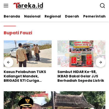
Langsung
ke
konten
Beranda
Nasional
Regional
Daerah
Pemerintaha
Bupati Fauzi
Sambut HIDAR Ke-58,
Dinilai Perkuat Stabilitas
IKBAD Bakal Gelar JJS
Pangan Nasional, Badko
Berhadiah Sepeda Listrik
HMI Jatim Apresiasi
Kinerja Bulog