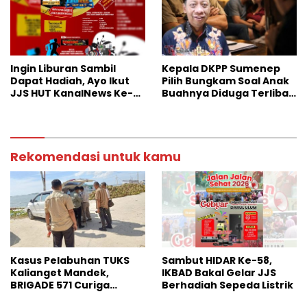
Ingin Liburan Sambil
Kepala DKPP Sumenep
Dapat Hadiah, Ayo Ikut
Pilih Bungkam Soal Anak
JJS HUT KanalNews Ke-3
Buahnya Diduga Terlibat
di Wisata Somber Rajeh
Skandal Perselingkuhan
Rekomendasi untuk kamu
Kasus Pelabuhan TUKS
Sambut HIDAR Ke-58,
Kalianget Mandek,
IKBAD Bakal Gelar JJS
BRIGADE 571 Curiga
Berhadiah Sepeda Listrik
Polresta Sumenep