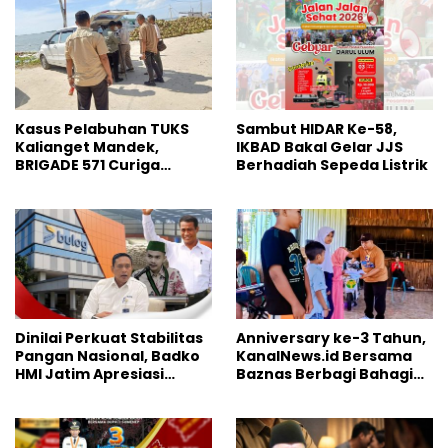
Kasus Pelabuhan TUKS
Sambut HIDAR Ke-58,
Kalianget Mandek,
IKBAD Bakal Gelar JJS
BRIGADE 571 Curiga
Berhadiah Sepeda Listrik
Polresta Sumenep
“Masuk Angin”
Dinilai Perkuat Stabilitas
Anniversary ke-3 Tahun,
Pangan Nasional, Badko
KanalNews.id Bersama
HMI Jatim Apresiasi
Baznas Berbagi Bahagia
Kinerja Bulog
ke Anak Yatim