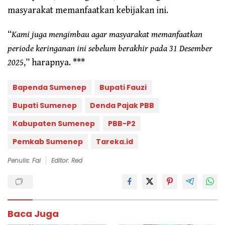
masyarakat memanfaatkan kebijakan ini.
“
Kami juga mengimbau agar masyarakat memanfaatkan
periode keringanan ini sebelum berakhir pada 31 Desember
2025
,” harapnya. ***
Bapenda Sumenep
Bupati Fauzi
Bupati Sumenep
Denda Pajak PBB
Kabupaten Sumenep
PBB-P2
Pemkab Sumenep
Tareka.id
Penulis: Fai
Editor: Red
Baca Juga