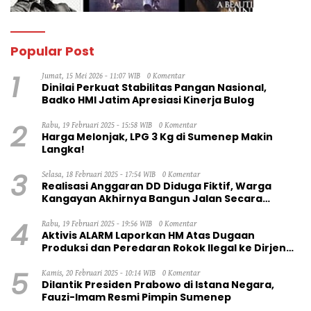
Popular Post
1
Jumat, 15 Mei 2026 - 11:07 WIB
0 Komentar
Dinilai Perkuat Stabilitas Pangan Nasional,
Badko HMI Jatim Apresiasi Kinerja Bulog
2
Rabu, 19 Februari 2025 - 15:58 WIB
0 Komentar
Harga Melonjak, LPG 3 Kg di Sumenep Makin
Langka!
3
Selasa, 18 Februari 2025 - 17:54 WIB
0 Komentar
Realisasi Anggaran DD Diduga Fiktif, Warga
Kangayan Akhirnya Bangun Jalan Secara
Swadaya
4
Rabu, 19 Februari 2025 - 19:56 WIB
0 Komentar
Aktivis ALARM Laporkan HM Atas Dugaan
Produksi dan Peredaran Rokok Ilegal ke Dirjen
Bea Cukai RI
5
Kamis, 20 Februari 2025 - 10:14 WIB
0 Komentar
Dilantik Presiden Prabowo di Istana Negara,
Fauzi-Imam Resmi Pimpin Sumenep