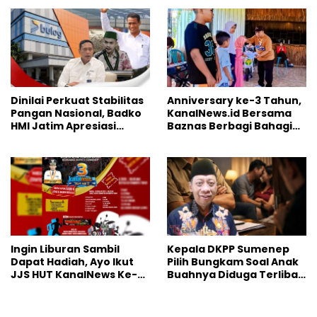
“Masuk Angin”
Dinilai Perkuat Stabilitas
Anniversary ke-3 Tahun,
Pangan Nasional, Badko
KanalNews.id Bersama
HMI Jatim Apresiasi
Baznas Berbagi Bahagia
Kinerja Bulog
ke Anak Yatim
Ingin Liburan Sambil
Kepala DKPP Sumenep
Dapat Hadiah, Ayo Ikut
Pilih Bungkam Soal Anak
JJS HUT KanalNews Ke-3
Buahnya Diduga Terlibat
di Wisata Somber Rajeh
Skandal Perselingkuhan