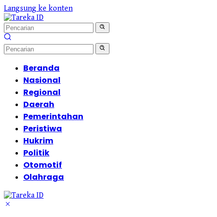
Langsung ke konten
Beranda
Nasional
Regional
Daerah
Pemerintahan
Peristiwa
Hukrim
Politik
Otomotif
Olahraga