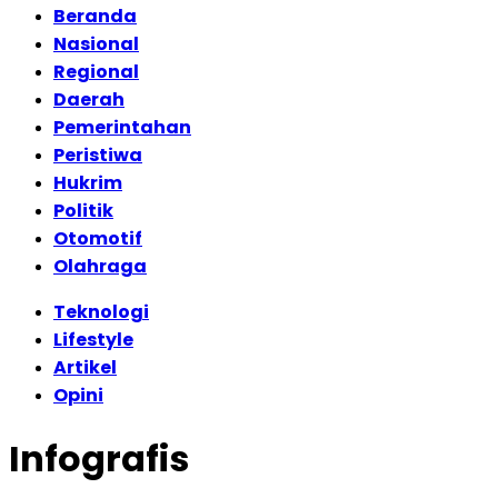
Beranda
Nasional
Regional
Daerah
Pemerintahan
Peristiwa
Hukrim
Politik
Otomotif
Olahraga
Teknologi
Lifestyle
Artikel
Opini
Infografis