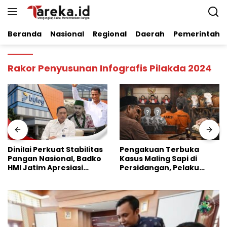
Langsung
ke
konten
Beranda
Nasional
Regional
Daerah
Pemerintaha
Rakor Penyusunan Infografis Pilakda 2024
Dinilai Perkuat Stabilitas
Pengakuan Terbuka
Pangan Nasional, Badko
Kasus Maling Sapi di
HMI Jatim Apresiasi
Persidangan, Pelaku
Kinerja Bulog
Utama Justru Hilang