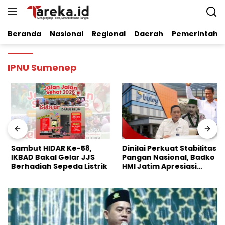
Langsung
ke
konten
Beranda
Nasional
Regional
Daerah
Pemerintaha
IPNU Sumenep
Sambut HIDAR Ke-58,
Dinilai Perkuat Stabilitas
IKBAD Bakal Gelar JJS
Pangan Nasional, Badko
Berhadiah Sepeda Listrik
HMI Jatim Apresiasi
Kinerja Bulog