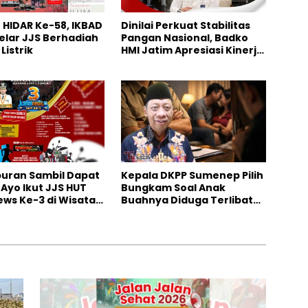
HIDAR Ke-58, IKBAD
Dinilai Perkuat Stabilitas
elar JJS Berhadiah
Pangan Nasional, Badko
Listrik
HMI Jatim Apresiasi Kinerja
Bulog
iburan Sambil Dapat
Kepala DKPP Sumenep Pilih
 Ayo Ikut JJS HUT
Bungkam Soal Anak
ws Ke-3 di Wisata
Buahnya Diduga Terlibat
 Rajeh
Skandal Perselingkuhan