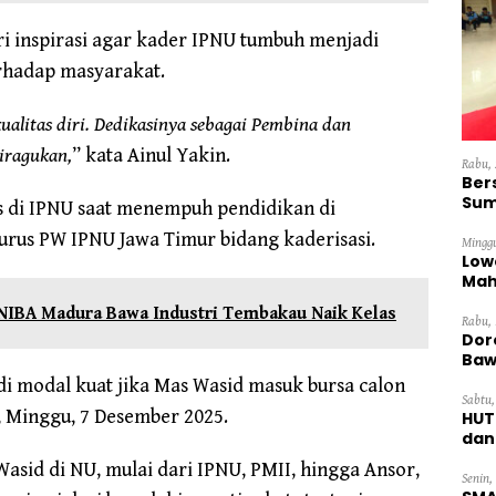
i inspirasi agar kader IPNU tumbuh menjadi
erhadap masyarakat.
litas diri. Dedikasinya sebagai Pembina dan
diragukan,
” kata Ainul Yakin.
Rabu, 
Ber
Sum
s di IPNU saat menempuh pendidikan di
Dini
rus PW IPNU Jawa Timur bidang kaderisasi.
Minggu
Low
Mah
Ten
NIBA Madura Bawa Industri Tembakau Naik Kelas
Rabu, 
Dor
Baw
di modal kuat jika Mas Wasid masuk bursa calon
Sabtu,
 Minggu, 7 Desember 2025.
HUT
dan
Pan
asid di NU, mulai dari IPNU, PMII, hingga Ansor,
Senin,