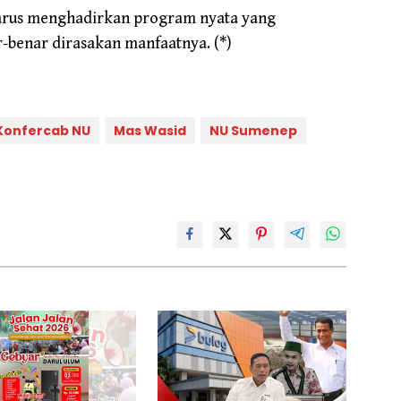
harus menghadirkan program nyata yang
benar dirasakan manfaatnya. (*)
Konfercab NU
Mas Wasid
NU Sumenep