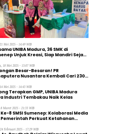
21 Mei 2025 - 14:49 WIB
sama UNIBA Madura, 36 SMK di
enep Unjuk Kreasi, Siap Mandiri Sejak
, 18 Mei 2025 - 13:07 WIB
ongan Besar-Besaran! PR
aputera Nusantara Kembali Cari 230
aga Kerja Wanita
14 Mei 2025 - 14:43 WIB
ong Terapkan GMP, UNIBA Madura
a Industri Tembakau Naik Kelas
 8 Maret 2025 - 21:33 WIB
 Ke-8 SMSI Sumenep: Kolaborasi Media
 Pemerintah Perkuat Ketahanan
gan
 24 Februari 2025 - 17:29 WIB