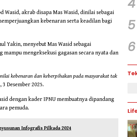
4
 Wasid, akrab disapa Mas Wasid, dinilai sebagai
5
m memperjuangkan kebenaran serta keadilan bagi
6
nul Yakin, menyebut Mas Wasid sebagai
ang mampu mengeksekusi gagasan secara nyata dan
Te
nilai kebenaran dan keberpihakan pada masyarakat tak
u, 3 Desember 2025.
Wasid dengan kader IPNU membuatnya dipandang
para pemuda.
Lif
usunan Infografis Pilkada 2024