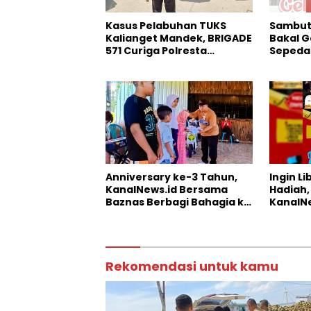
Kasus Pelabuhan TUKS
Sambut 
Kalianget Mandek, BRIGADE
Bakal G
571 Curiga Polresta
Sepeda 
Sumenep “Masuk Angin”
Anniversary ke-3 Tahun,
Ingin L
KanalNews.id Bersama
Hadiah,
Baznas Berbagi Bahagia ke
KanalNe
Anak Yatim
Somber
Rekomendasi untuk kamu