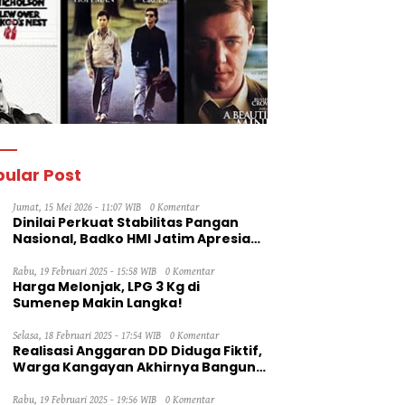
ular Post
Jumat, 15 Mei 2026 - 11:07 WIB
0 Komentar
Dinilai Perkuat Stabilitas Pangan
Nasional, Badko HMI Jatim Apresiasi
Kinerja Bulog
Rabu, 19 Februari 2025 - 15:58 WIB
0 Komentar
Harga Melonjak, LPG 3 Kg di
Sumenep Makin Langka!
Selasa, 18 Februari 2025 - 17:54 WIB
0 Komentar
Realisasi Anggaran DD Diduga Fiktif,
Warga Kangayan Akhirnya Bangun
Jalan Secara Swadaya
Rabu, 19 Februari 2025 - 19:56 WIB
0 Komentar