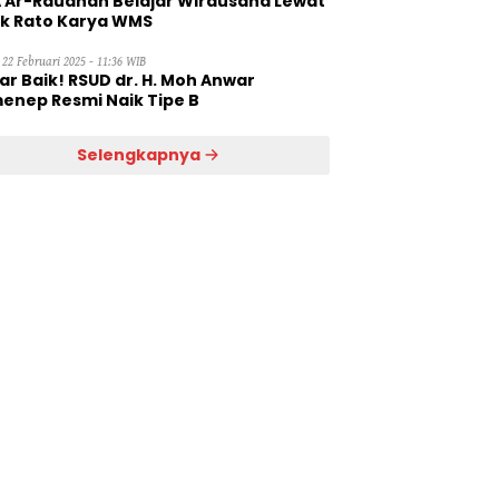
 Ar-Raudhah Belajar Wirausaha Lewat
ik Rato Karya WMS
 22 Februari 2025 - 11:36 WIB
ar Baik! RSUD dr. H. Moh Anwar
enep Resmi Naik Tipe B
Selengkapnya