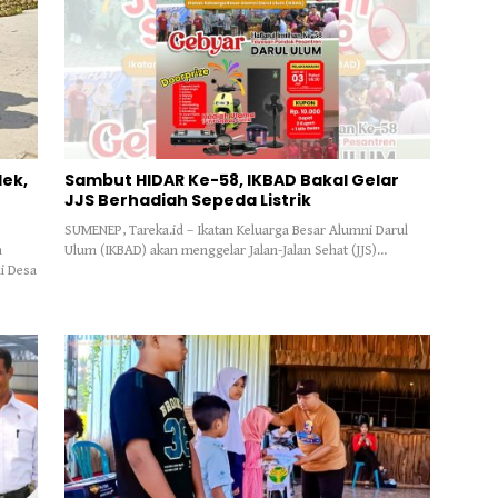
ek,
Sambut HIDAR Ke-58, IKBAD Bakal Gelar
JJS Berhadiah Sepeda Listrik
SUMENEP, Tareka.id – Ikatan Keluarga Besar Alumni Darul
n
Ulum (IKBAD) akan menggelar Jalan-Jalan Sehat (JJS)…
i Desa