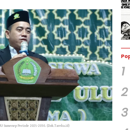
Pop
1
2
3
NU Sumenep Periode 2025-2030. (Dok.Tareka.id)