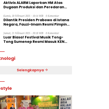
Aktivis ALARM Laporkan HM Atas
Dugaan Produksi dan Peredaran
Rokok Ilegal ke Dirjen Bea Cukai RI
Kamis, 20 Februari 2025 - 10:14 WIB
0 Komentar
Dilantik Presiden Prabowo di Istana
Negara, Fauzi-Imam Resmi Pimpin
Sumenep
Jumat, 21 Februari 2025 - 20:18 WIB
0 Komentar
Luar Biasa! Festival Musik Tong-
Tong Sumenep Resmi Masuk KEN
2025
knologi
Selengkapnya
estyle