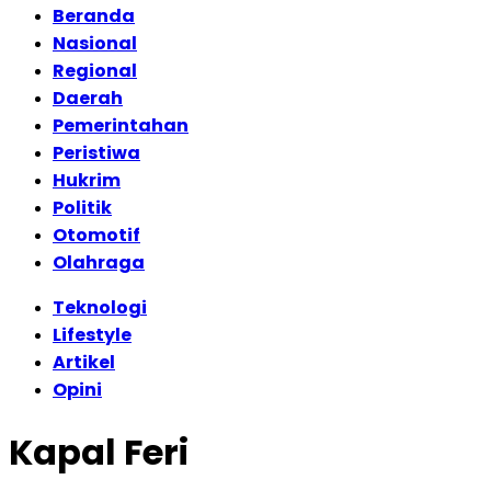
Beranda
Nasional
Regional
Daerah
Pemerintahan
Peristiwa
Hukrim
Politik
Otomotif
Olahraga
Teknologi
Lifestyle
Artikel
Opini
Kapal Feri