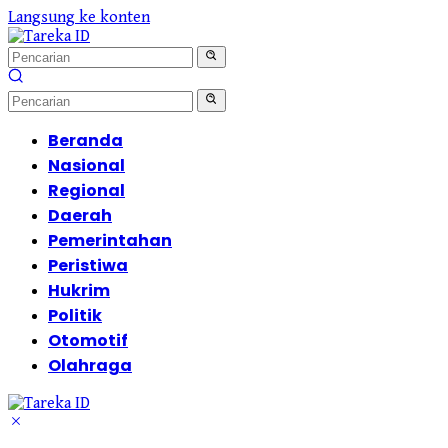
Langsung ke konten
Beranda
Nasional
Regional
Daerah
Pemerintahan
Peristiwa
Hukrim
Politik
Otomotif
Olahraga