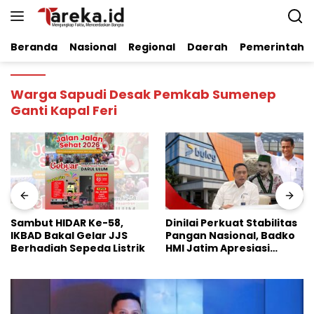
Langsung
ke
konten
Beranda
Nasional
Regional
Daerah
Pemerintaha
Warga Sapudi Desak Pemkab Sumenep
Ganti Kapal Feri
Sambut HIDAR Ke-58,
Dinilai Perkuat Stabilitas
IKBAD Bakal Gelar JJS
Pangan Nasional, Badko
Berhadiah Sepeda Listrik
HMI Jatim Apresiasi
Kinerja Bulog