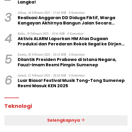
Langka!
3
Selasa, 18 Februari 2025 - 17:54 WIB
0 Komentar
Realisasi Anggaran DD Diduga Fiktif, Warga
Kangayan Akhirnya Bangun Jalan Secara
Swadaya
4
Rabu, 19 Februari 2025 - 19:56 WIB
0 Komentar
Aktivis ALARM Laporkan HM Atas Dugaan
Produksi dan Peredaran Rokok Ilegal ke Dirjen
Bea Cukai RI
5
Kamis, 20 Februari 2025 - 10:14 WIB
0 Komentar
Dilantik Presiden Prabowo di Istana Negara,
Fauzi-Imam Resmi Pimpin Sumenep
6
Jumat, 21 Februari 2025 - 20:18 WIB
0 Komentar
Luar Biasa! Festival Musik Tong-Tong Sumenep
Resmi Masuk KEN 2025
Teknologi
Selengkapnya