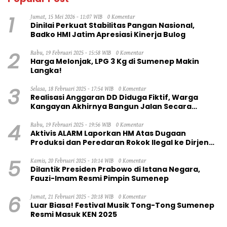
1
Jumat, 15 Mei 2026 - 11:07 WIB
0 Komentar
Dinilai Perkuat Stabilitas Pangan Nasional,
Badko HMI Jatim Apresiasi Kinerja Bulog
2
Rabu, 19 Februari 2025 - 15:58 WIB
0 Komentar
Harga Melonjak, LPG 3 Kg di Sumenep Makin
Langka!
3
Selasa, 18 Februari 2025 - 17:54 WIB
0 Komentar
Realisasi Anggaran DD Diduga Fiktif, Warga
Kangayan Akhirnya Bangun Jalan Secara
Swadaya
4
Rabu, 19 Februari 2025 - 19:56 WIB
0 Komentar
Aktivis ALARM Laporkan HM Atas Dugaan
Produksi dan Peredaran Rokok Ilegal ke Dirjen
Bea Cukai RI
5
Kamis, 20 Februari 2025 - 10:14 WIB
0 Komentar
Dilantik Presiden Prabowo di Istana Negara,
Fauzi-Imam Resmi Pimpin Sumenep
6
Jumat, 21 Februari 2025 - 20:18 WIB
0 Komentar
Luar Biasa! Festival Musik Tong-Tong Sumenep
Resmi Masuk KEN 2025