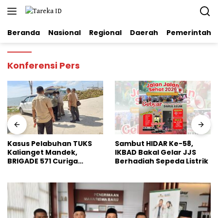
Langsung
ke
konten
Beranda
Nasional
Regional
Daerah
Pemerintaha
Konferensi Pers
UKS
Sambut HIDAR Ke-58,
Dinilai Perkuat Stabi
IKBAD Bakal Gelar JJS
Pangan Nasional, B
Berhadiah Sepeda Listrik
HMI Jatim Apresiasi
Kinerja Bulog