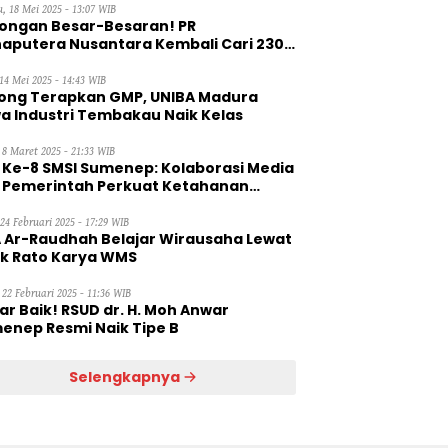
, 18 Mei 2025 - 13:07 WIB
ongan Besar-Besaran! PR
aputera Nusantara Kembali Cari 230
aga Kerja Wanita
14 Mei 2025 - 14:43 WIB
ong Terapkan GMP, UNIBA Madura
a Industri Tembakau Naik Kelas
 8 Maret 2025 - 21:33 WIB
 Ke-8 SMSI Sumenep: Kolaborasi Media
 Pemerintah Perkuat Ketahanan
gan
 24 Februari 2025 - 17:29 WIB
 Ar-Raudhah Belajar Wirausaha Lewat
ik Rato Karya WMS
 22 Februari 2025 - 11:36 WIB
ar Baik! RSUD dr. H. Moh Anwar
enep Resmi Naik Tipe B
Selengkapnya