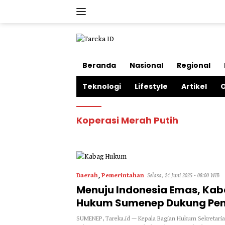
Langsung
ke
konten
Beranda
Nasional
Regional
Teknologi
Lifestyle
Artikel
O
Koperasi Merah Putih
Daerah
,
Pemerintahan
Selasa, 24 Juni 2025 - 08:00 WIB
Menuju Indonesia Emas, Ka
Hukum Sumenep Dukung Pen
Koperasi Merah Putih
SUMENEP, Tareka.id — Kepala Bagian Hukum Sekretaria