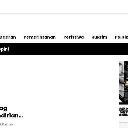
Daerah
Pemerintahan
Peristiwa
Hukrim
Politi
pini
bag
dirian
t Daerah