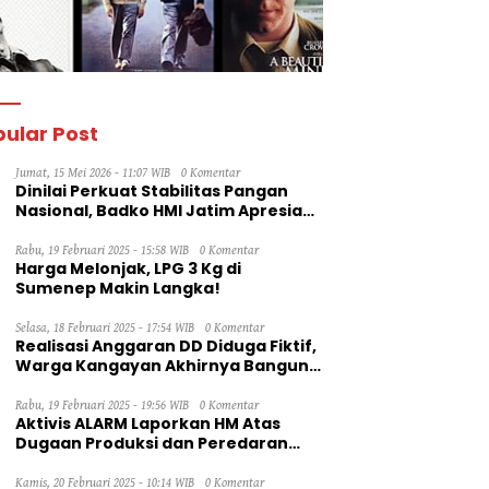
ular Post
Jumat, 15 Mei 2026 - 11:07 WIB
0 Komentar
Dinilai Perkuat Stabilitas Pangan
Nasional, Badko HMI Jatim Apresiasi
Kinerja Bulog
Rabu, 19 Februari 2025 - 15:58 WIB
0 Komentar
Harga Melonjak, LPG 3 Kg di
Sumenep Makin Langka!
Selasa, 18 Februari 2025 - 17:54 WIB
0 Komentar
Realisasi Anggaran DD Diduga Fiktif,
Warga Kangayan Akhirnya Bangun
Jalan Secara Swadaya
Rabu, 19 Februari 2025 - 19:56 WIB
0 Komentar
Aktivis ALARM Laporkan HM Atas
Dugaan Produksi dan Peredaran
Rokok Ilegal ke Dirjen Bea Cukai RI
Kamis, 20 Februari 2025 - 10:14 WIB
0 Komentar