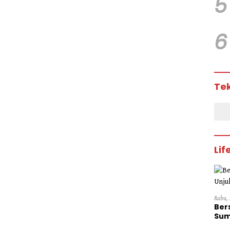
5
6
Te
Lif
Rabu, 
Ber
Sum
Dini