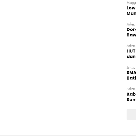
Minggu
Low
Mah
Ten
Rabu, 
Dor
Baw
Sabtu,
HUT
dan
Pan
Senin,
SMA
Bat
Sabtu,
Kab
Sum