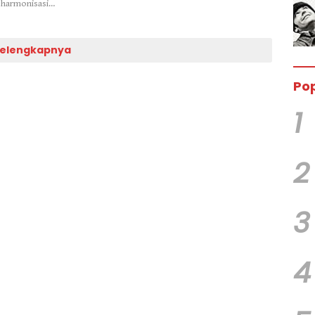
t harmonisasi…
elengkapnya
Pop
1
2
3
4