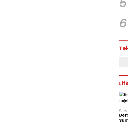
5
6
Te
Lif
Rabu, 
Ber
Sum
Dini