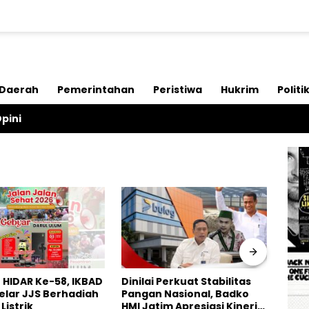
Daerah
Pemerintahan
Peristiwa
Hukrim
Politi
pini
HIDAR Ke-58, IKBAD
Dinilai Perkuat Stabilitas
Peng
elar JJS Berhadiah
Pangan Nasional, Badko
Mali
Listrik
HMI Jatim Apresiasi Kinerja
Pela