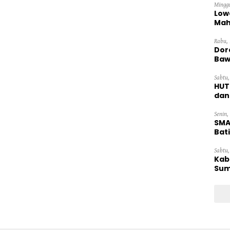
Minggu
Low
Mah
Ten
Rabu, 
Dor
Baw
Sabtu,
HUT
dan
Pan
Senin,
SMA
Bat
Sabtu,
Kab
Sum