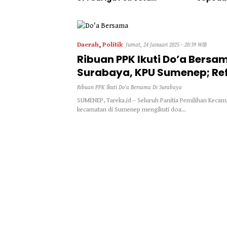
Warga Desa
Sumenep “Masuk Angin”
Daerah
,
Politik
Jumat, 24 Januari 2025 - 20:39 WIB
Ribuan PPK Ikuti Do’a Bersam
Surabaya, KPU Sumenep; Ref
Pilkada Serentak 2024
Ribuan PPK Ikuti Do'a Bersama Di Surabaya
SUMENEP, Tareka.id – Seluruh Panitia Pemilihan Kecama
kecamatan di Sumenep mengikuti doa…