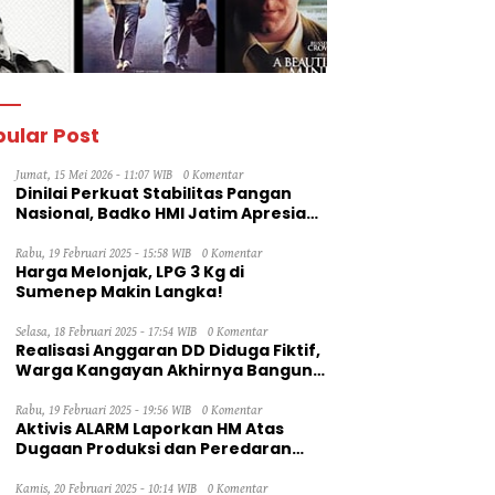
ng
Anak Yatim
S
ular Post
Jumat, 15 Mei 2026 - 11:07 WIB
0 Komentar
Dinilai Perkuat Stabilitas Pangan
Nasional, Badko HMI Jatim Apresiasi
Kinerja Bulog
Rabu, 19 Februari 2025 - 15:58 WIB
0 Komentar
Harga Melonjak, LPG 3 Kg di
Sumenep Makin Langka!
Selasa, 18 Februari 2025 - 17:54 WIB
0 Komentar
Realisasi Anggaran DD Diduga Fiktif,
Warga Kangayan Akhirnya Bangun
Jalan Secara Swadaya
Rabu, 19 Februari 2025 - 19:56 WIB
0 Komentar
Aktivis ALARM Laporkan HM Atas
Dugaan Produksi dan Peredaran
Rokok Ilegal ke Dirjen Bea Cukai RI
Kamis, 20 Februari 2025 - 10:14 WIB
0 Komentar