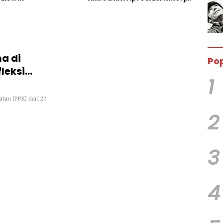
Bulog
Hila
a di
Pop
leksi
1
tan (PPK) dari 27
2
3
4