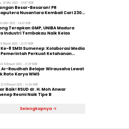
, 18 Mei 2025 - 13:07 WIB
ongan Besar-Besaran! PR
aputera Nusantara Kembali Cari 230
aga Kerja Wanita
14 Mei 2025 - 14:43 WIB
ong Terapkan GMP, UNIBA Madura
a Industri Tembakau Naik Kelas
 8 Maret 2025 - 21:33 WIB
 Ke-8 SMSI Sumenep: Kolaborasi Media
 Pemerintah Perkuat Ketahanan
gan
 24 Februari 2025 - 17:29 WIB
 Ar-Raudhah Belajar Wirausaha Lewat
ik Rato Karya WMS
 22 Februari 2025 - 11:36 WIB
ar Baik! RSUD dr. H. Moh Anwar
enep Resmi Naik Tipe B
Selengkapnya