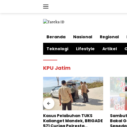
Langsung
ke
konten
Beranda
Nasional
Regional
Teknologi
Lifestyle
Artikel
O
KPU Jatim
andal
Kasus Pelabuhan TUKS
Sambut 
kuhan Oknum
Kalianget Mandek, BRIGADE
Bakal G
 Sumenep
571 Curiga Polresta
Sepeda 