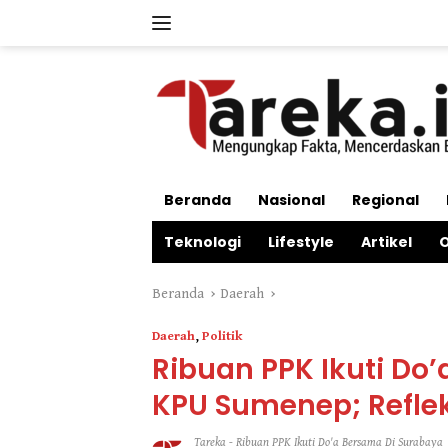
Langsung
ke
konten
Beranda
Nasional
Regional
Teknologi
Lifestyle
Artikel
O
Beranda
Daerah
Daerah
,
Politik
Ribuan PPK Ikuti Do
KPU Sumenep; Reflek
Tareka
-
Ribuan PPK Ikuti Do'a Bersama Di Surabaya