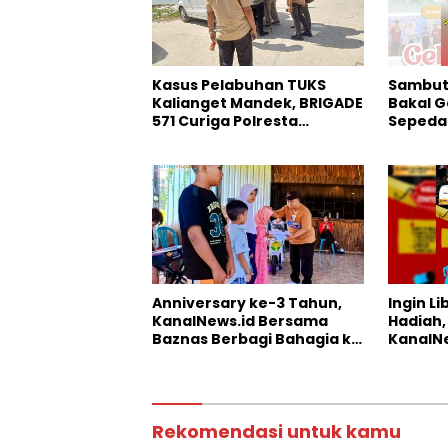
Kasus Pelabuhan TUKS
Sambut 
Kalianget Mandek, BRIGADE
Bakal G
571 Curiga Polresta
Sepeda 
Sumenep “Masuk Angin”
Anniversary ke-3 Tahun,
Ingin L
KanalNews.id Bersama
Hadiah,
Baznas Berbagi Bahagia ke
KanalNe
Anak Yatim
Somber
Rekomendasi untuk kamu