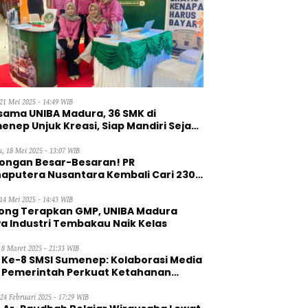
21 Mei 2025 - 14:49 WIB
sama UNIBA Madura, 36 SMK di
enep Unjuk Kreasi, Siap Mandiri Sejak
, 18 Mei 2025 - 13:07 WIB
ongan Besar-Besaran! PR
aputera Nusantara Kembali Cari 230
aga Kerja Wanita
14 Mei 2025 - 14:43 WIB
ong Terapkan GMP, UNIBA Madura
a Industri Tembakau Naik Kelas
 8 Maret 2025 - 21:33 WIB
 Ke-8 SMSI Sumenep: Kolaborasi Media
 Pemerintah Perkuat Ketahanan
gan
 24 Februari 2025 - 17:29 WIB