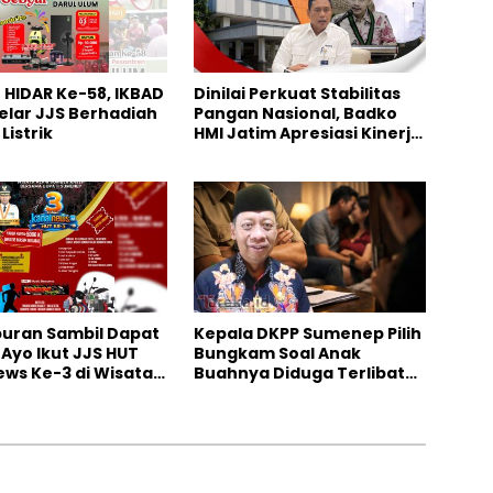
HIDAR Ke-58, IKBAD
Dinilai Perkuat Stabilitas
elar JJS Berhadiah
Pangan Nasional, Badko
Listrik
HMI Jatim Apresiasi Kinerja
Bulog
iburan Sambil Dapat
Kepala DKPP Sumenep Pilih
 Ayo Ikut JJS HUT
Bungkam Soal Anak
ws Ke-3 di Wisata
Buahnya Diduga Terlibat
 Rajeh
Skandal Perselingkuhan