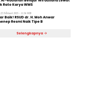
 Ar-Raudhah Belajar Wirausaha Lewat
ik Rato Karya WMS
 22 Februari 2025 - 11:36 WIB
ar Baik! RSUD dr. H. Moh Anwar
enep Resmi Naik Tipe B
Selengkapnya