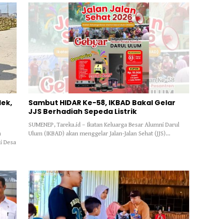
ek,
Sambut HIDAR Ke-58, IKBAD Bakal Gelar
JJS Berhadiah Sepeda Listrik
SUMENEP, Tareka.id – Ikatan Keluarga Besar Alumni Darul
n
Ulum (IKBAD) akan menggelar Jalan-Jalan Sehat (JJS)…
i Desa