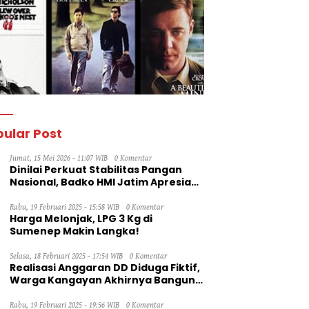
ular Post
Jumat, 15 Mei 2026 - 11:07 WIB
0 Komentar
Dinilai Perkuat Stabilitas Pangan
Nasional, Badko HMI Jatim Apresiasi
Kinerja Bulog
Rabu, 19 Februari 2025 - 15:58 WIB
0 Komentar
Harga Melonjak, LPG 3 Kg di
Sumenep Makin Langka!
Selasa, 18 Februari 2025 - 17:54 WIB
0 Komentar
Realisasi Anggaran DD Diduga Fiktif,
Warga Kangayan Akhirnya Bangun
Jalan Secara Swadaya
Rabu, 19 Februari 2025 - 19:56 WIB
0 Komentar