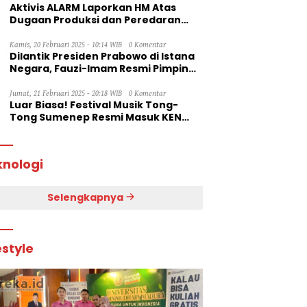
Aktivis ALARM Laporkan HM Atas
Dugaan Produksi dan Peredaran
Rokok Ilegal ke Dirjen Bea Cukai RI
Kamis, 20 Februari 2025 - 10:14 WIB
0 Komentar
Dilantik Presiden Prabowo di Istana
Negara, Fauzi-Imam Resmi Pimpin
Sumenep
Jumat, 21 Februari 2025 - 20:18 WIB
0 Komentar
Luar Biasa! Festival Musik Tong-
Tong Sumenep Resmi Masuk KEN
2025
knologi
Selengkapnya
estyle