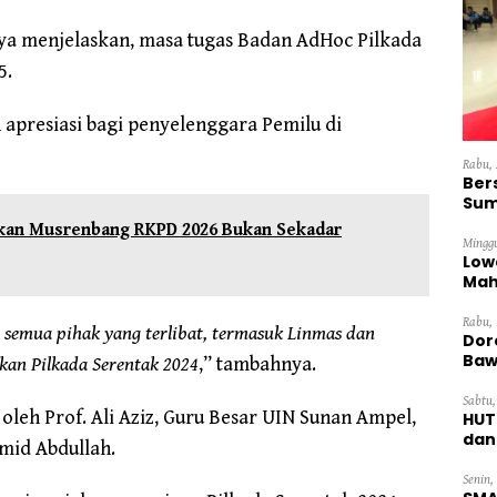
nya menjelaskan, masa tugas Badan AdHoc Pilkada
5.
apresiasi bagi penyelenggara Pemilu di
Rabu, 
Ber
Sum
Dini
an Musrenbang RKPD 2026 Bukan Sekadar
Minggu
Low
Mah
Ten
Rabu, 
semua pihak yang terlibat, termasuk Linmas dan
Dor
Baw
kan Pilkada Serentak 2024
,” tambahnya.
Sabtu,
 oleh Prof. Ali Aziz, Guru Besar UIN Sunan Ampel,
HUT
dan
mid Abdullah.
Pan
Senin,