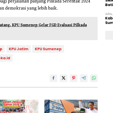
SMA
agi perjalanan panjang Pilkada Serentak 2024
Bat
an demokrasi yang lebih baik.
Sabtu,
Kab
Sum
atang, KPU Sumenep Gelar FGD Evaluasi Pilkada
p
KPU Jatim
KPU Sumenep
ka.id