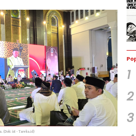
Pop
1
2
3
 (Dok: ist - Tareka.id)