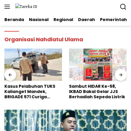
Langsung
ke
konten
Beranda
Nasional
Regional
Daerah
Pemerintaha
Organisasi Nahdlatul Ulama
Kasus Pelabuhan TUKS
Sambut HIDAR Ke-58,
Kalianget Mandek,
IKBAD Bakal Gelar JJS
BRIGADE 571 Curiga
Berhadiah Sepeda Listrik
Polresta Sumenep
“Masuk Angin”