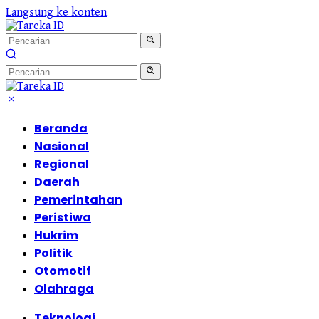
Langsung ke konten
Beranda
Nasional
Regional
Daerah
Pemerintahan
Peristiwa
Hukrim
Politik
Otomotif
Olahraga
Teknologi