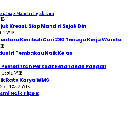
WIB
k Kreasi, Siap Mandiri Sejak Dini
:04 WIB
ntara Kembali Cari 230 Tenaga Kerja Wanita
WIB
ustri Tembakau Naik Kelas
n Pemerintah Perkuat Ketahanan Pangan
- 15:01 WIB
ik Rato Karya WMS
25 - 12:07 WIB
smi Naik Tipe B