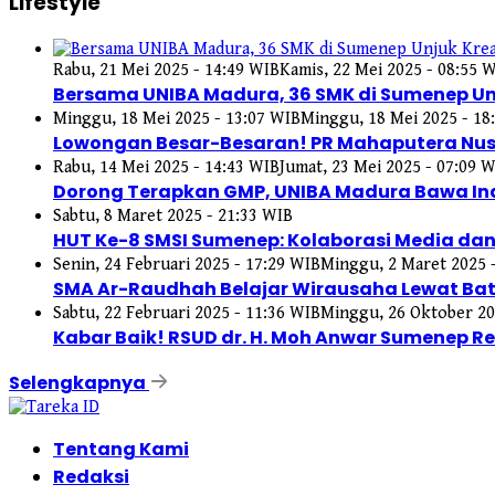
Lifestyle
Rabu, 21 Mei 2025 - 14:49 WIB
Kamis, 22 Mei 2025 - 08:55 
Bersama UNIBA Madura, 36 SMK di Sumenep Unju
Minggu, 18 Mei 2025 - 13:07 WIB
Minggu, 18 Mei 2025 - 18
Lowongan Besar-Besaran! PR Mahaputera Nusa
Rabu, 14 Mei 2025 - 14:43 WIB
Jumat, 23 Mei 2025 - 07:09 
Dorong Terapkan GMP, UNIBA Madura Bawa Ind
Sabtu, 8 Maret 2025 - 21:33 WIB
HUT Ke-8 SMSI Sumenep: Kolaborasi Media da
Senin, 24 Februari 2025 - 17:29 WIB
Minggu, 2 Maret 2025 
SMA Ar-Raudhah Belajar Wirausaha Lewat Bat
Sabtu, 22 Februari 2025 - 11:36 WIB
Minggu, 26 Oktober 20
Kabar Baik! RSUD dr. H. Moh Anwar Sumenep Re
Selengkapnya
Tentang Kami
Redaksi