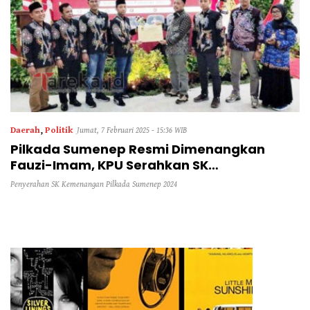
Daerah
,
Politik
Jumat, 7 Februari 2025 - 15:36 WIB
Pilkada Sumenep Resmi Dimenangkan
Fauzi-Imam, KPU Serahkan SK
Kemenangan ke DPRD
Penyerahan SK Kemenangan Pilkada Sumenep 2024