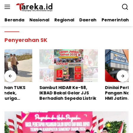
Langsung
ke
konten
Beranda
Nasional
Regional
Daerah
Pemerintaha
Penyerahan SK
Sambut HIDAR Ke-58,
Dinilai Perkuat Stabilitas
IKBAD Bakal Gelar JJS
Pangan Nasional, Badko
Berhadiah Sepeda Listrik
HMI Jatim Apresiasi
Kinerja Bulog