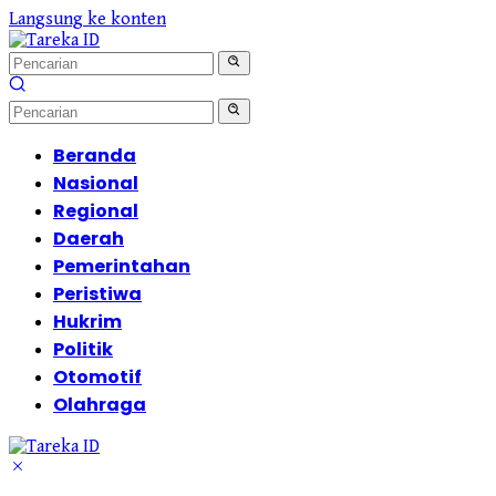
Langsung ke konten
Beranda
Nasional
Regional
Daerah
Pemerintahan
Peristiwa
Hukrim
Politik
Otomotif
Olahraga